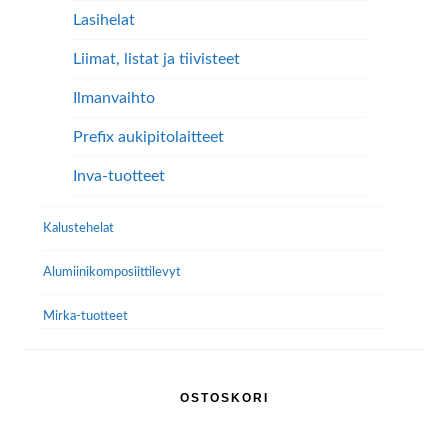
Lasihelat
Liimat, listat ja tiivisteet
Ilmanvaihto
Prefix aukipitolaitteet
Inva-tuotteet
Kalustehelat
Alumiini­komposiitti­levyt
Mirka-tuotteet
OSTOSKORI