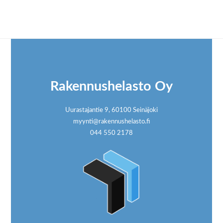
Footer
Rakennushelasto Oy
Uurastajantie 9, 60100 Seinäjoki
myynti@rakennushelasto.fi
044 550 2178