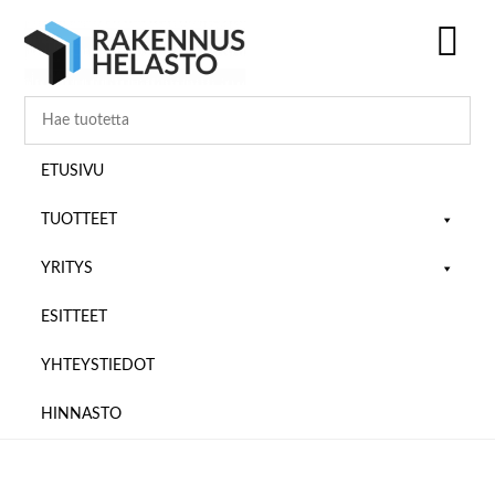
Hyppää
Hyppää
Hyppää
pääsisältöön
ensisijaiseen
alatunnisteeseen
sivupalkkiin
SH
OF
CO
ETUSIVU
TUOTTEET
YRITYS
ESITTEET
YHTEYSTIEDOT
HINNASTO