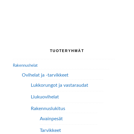
tuotteella
on
useampi
muunnelma.
Voit
tehdä
Ensisijainen
valinnat
TUOTERYHMÄT
tuotteen
sivupalkki
sivulla.
Rakennushelat
Ovihelat ja -tarvikkeet
Lukkorungot ja vastaraudat
Liukuovihelat
Rakennuslukitus
Avainpesät
Tarvikkeet