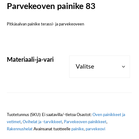
Parvekeoven painike 83
Pitkäsalvan painike terassi- ja parvekeoveen
Materiaali-ja-vari
Tuotetunnus (SKU):
Ei saatavilla/-tietoa
Osastot:
Oven painikkeet ja
vetimet
,
Ovihelat ja -tarvikkeet
,
Parvekeoven painikkeet
,
Rakennushelat
Avainsanat tuotteelle
painike
,
parvekeovi