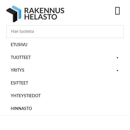
Hyppää
Hyppää
Hyppää
pääsisältöön
ensisijaiseen
alatunnisteeseen
sivupalkkiin
SH
OF
CO
ETUSIVU
TUOTTEET
YRITYS
ESITTEET
YHTEYSTIEDOT
HINNASTO