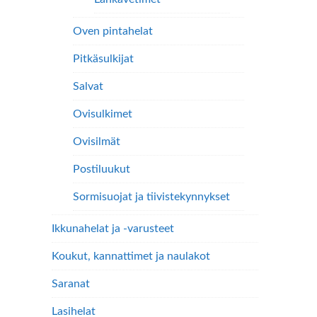
Oven pintahelat
Pitkäsulkijat
Salvat
Ovisulkimet
Ovisilmät
Postiluukut
Sormisuojat ja tiivistekynnykset
Ikkunahelat ja -varusteet
Koukut, kannattimet ja naulakot
Saranat
Lasihelat