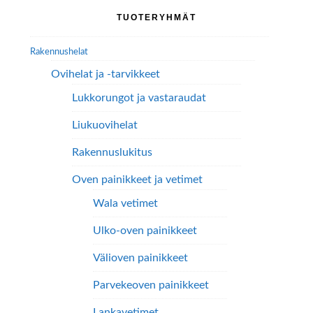
Ensisijainen
TUOTERYHMÄT
sivupalkki
Rakennushelat
Ovihelat ja -tarvikkeet
Lukkorungot ja vastaraudat
Liukuovihelat
Rakennuslukitus
Oven painikkeet ja vetimet
Wala vetimet
Ulko-oven painikkeet
Välioven painikkeet
Parvekeoven painikkeet
Lankavetimet