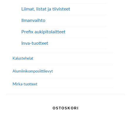
Liimat, listat ja tiivisteet
Ilmanvaihto
Prefix aukipitolaitteet
Inva-tuotteet
Kalustehelat
Alumiini­komposiitti­levyt
Mirka-tuotteet
OSTOSKORI