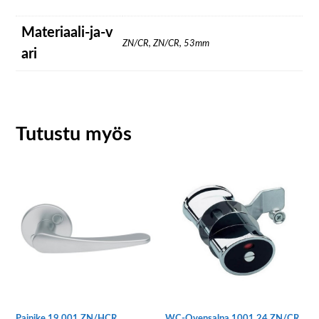
Materiaali-ja-v
ZN/CR, ZN/CR, 53mm
ari
Tutustu myös
Painike 19 001 ZN/HCR
WC-Ovensalpa 1001 24 ZN/CR