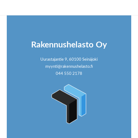
Footer
Rakennushelasto Oy
Uurastajantie 9, 60100 Seinäjoki
myynti@rakennushelasto.fi
044 550 2178