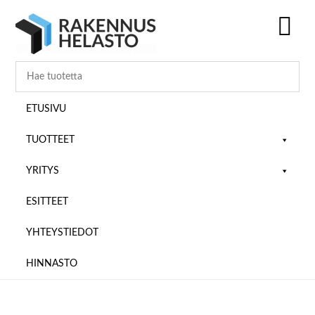
Hyppää
Hyppää
Hyppää
pääsisältöön
ensisijaiseen
alatunnisteeseen
sivupalkkiin
SH
OF
CO
ETUSIVU
TUOTTEET
YRITYS
ESITTEET
YHTEYSTIEDOT
HINNASTO