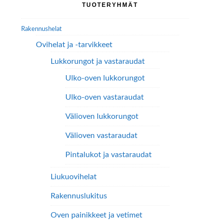
TUOTERYHMÄT
valinnat
sivupalkki
tuotteen
Rakennushelat
sivulla.
Ovihelat ja -tarvikkeet
Lukkorungot ja vastaraudat
Ulko-oven lukkorungot
Ulko-oven vastaraudat
Välioven lukkorungot
Välioven vastaraudat
Pintalukot ja vastaraudat
Liukuovihelat
Rakennuslukitus
Oven painikkeet ja vetimet