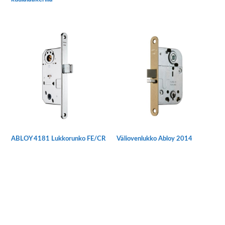
ABLOY 4181 Lukkorunko FE/CR
Väliovenlukko Abloy 2014
Tällä
tuotteella
on
useampi
muunnelma.
Voit
tehdä
Ensisijainen