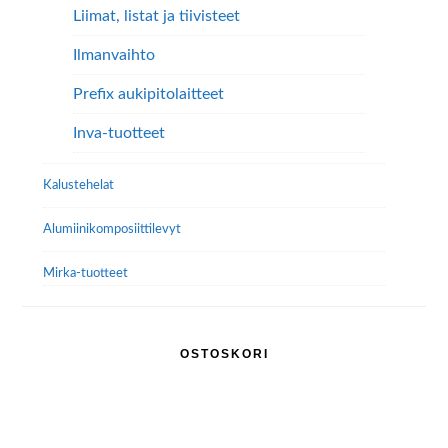
Liimat, listat ja tiivisteet
Ilmanvaihto
Prefix aukipitolaitteet
Inva-tuotteet
Kalustehelat
Alumiini­komposiitti­levyt
Mirka-tuotteet
OSTOSKORI