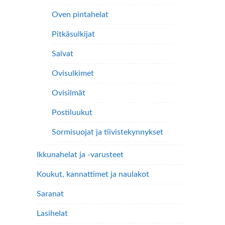
Oven pintahelat
Pitkäsulkijat
Salvat
Ovisulkimet
Ovisilmät
Postiluukut
Sormisuojat ja tiivistekynnykset
Ikkunahelat ja -varusteet
Koukut, kannattimet ja naulakot
Saranat
Lasihelat