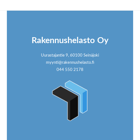
Footer
Rakennushelasto Oy
Uurastajantie 9, 60100 Seinäjoki
myynti@rakennushelasto.fi
044 550 2178