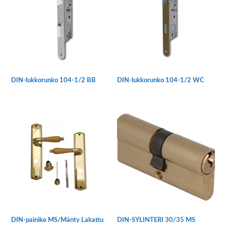
Voit
tehdä
valinnat
tuotteen
sivulla.
DIN-lukkorunko 104-1/2 BB
DIN-lukkorunko 104-1/2 WC
Tällä
Tällä
tuotteella
tuotteella
on
on
useampi
useampi
muunnelma.
muunnelma.
Voit
Voit
tehdä
tehdä
valinnat
valinnat
tuotteen
tuotteen
sivulla.
sivulla.
DIN-painike MS/Mänty Lakattu
DIN-SYLINTERI 30/35 MS