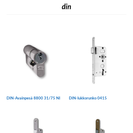
din
DIN-Avainpesä 8800 31/75 NI
DIN-lukkorunko 0415
Tällä
tuotteella
on
useampi
muunnelma.