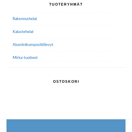
Ensisijainen
TUOTERYHMÄT
sivupalkki
Rakennushelat
Kalustehelat
Alumiini­komposiitti­levyt
Mirka-tuotteet
OSTOSKORI
Footer