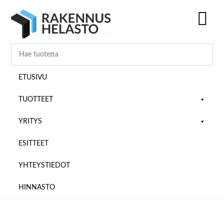
Hyppää
Hyppää
Hyppää
pääsisältöön
ensisijaiseen
alatunnisteeseen
sivupalkkiin
SH
OF
CO
ETUSIVU
TUOTTEET
YRITYS
ESITTEET
YHTEYSTIEDOT
HINNASTO