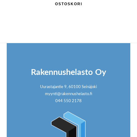
OSTOSKORI
Footer
Rakennushelasto Oy
Uurastajantie 9, 60100 Seinäjoki
myynti@rakennushelasto.fi
044 550 2178