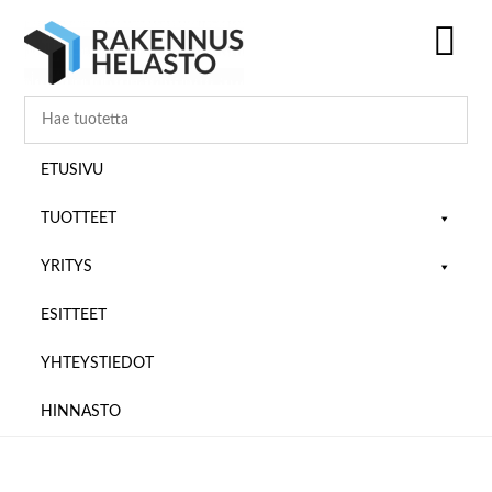
Hyppää
Hyppää
Hyppää
pääsisältöön
ensisijaiseen
alatunnisteeseen
sivupalkkiin
SH
OF
CO
ETUSIVU
TUOTTEET
YRITYS
ESITTEET
YHTEYSTIEDOT
HINNASTO