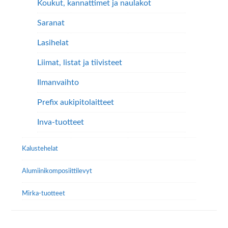
Koukut, kannattimet ja naulakot
Saranat
Lasihelat
Liimat, listat ja tiivisteet
Ilmanvaihto
Prefix aukipitolaitteet
Inva-tuotteet
Kalustehelat
Alumiini­komposiitti­levyt
Mirka-tuotteet