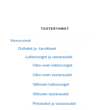
on
useampi
muunnelma.
Voit
tehdä
Ensisijainen
TUOTERYHMÄT
valinnat
sivupalkki
tuotteen
Rakennushelat
sivulla.
Ovihelat ja -tarvikkeet
Lukkorungot ja vastaraudat
Ulko-oven lukkorungot
Ulko-oven vastaraudat
Välioven lukkorungot
Välioven vastaraudat
Pintalukot ja vastaraudat