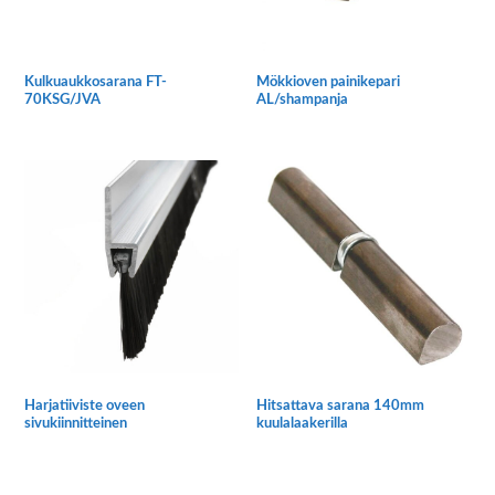
Kulkuaukkosarana FT-
Mökkioven painikepari
70KSG/JVA
AL/shampanja
Harjatiiviste oveen
Hitsattava sarana 140mm
sivukiinnitteinen
kuulalaakerilla
Tällä
tuotteella