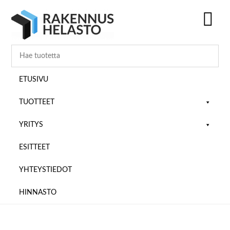
Hyppää
Hyppää
Hyppää
pääsisältöön
ensisijaiseen
alatunnisteeseen
sivupalkkiin
SH
OF
CO
ETUSIVU
TUOTTEET
YRITYS
ESITTEET
YHTEYSTIEDOT
HINNASTO