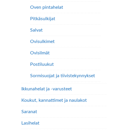
Oven pintahelat
Pitkäsulkijat
Salvat
Ovisulkimet
Ovisilmät
Postiluukut
Sormisuojat ja tiivistekynnykset
Ikkunahelat ja -varusteet
Koukut, kannattimet ja naulakot
Saranat
Lasihelat