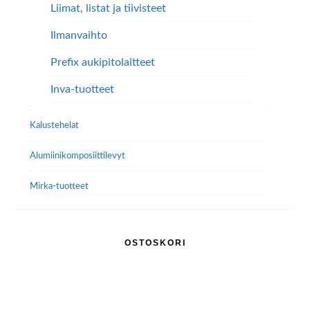
Liimat, listat ja tiivisteet
Ilmanvaihto
Prefix aukipitolaitteet
Inva-tuotteet
Kalustehelat
Alumiini­komposiitti­levyt
Mirka-tuotteet
OSTOSKORI