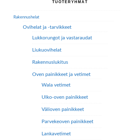
TUOTERYHMÄT
tuotteen
sivupalkki
sivulla.
Rakennushelat
Ovihelat ja -tarvikkeet
Lukkorungot ja vastaraudat
Liukuovihelat
Rakennuslukitus
Oven painikkeet ja vetimet
Wala vetimet
Ulko-oven painikkeet
Välioven painikkeet
Parvekeoven painikkeet
Lankavetimet