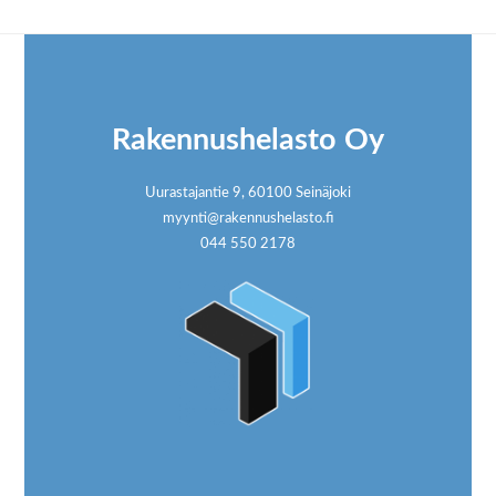
Footer
Rakennushelasto Oy
Uurastajantie 9, 60100 Seinäjoki
myynti@rakennushelasto.fi
044 550 2178