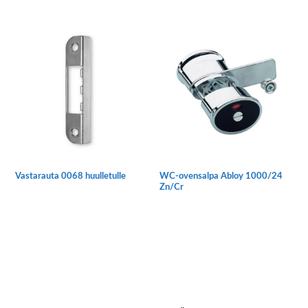
Tällä
tuotteella
on
useampi
muunnelma.
Voit
tehdä
valinnat
tuotteen
sivulla.
Vastarauta 0068 huulletulle
WC-ovensalpa Abloy 1000/24
Zn/Cr
Tällä
tuotteella
on
useampi
muunnelma.
Voit
tehdä
Ensisijainen
valinnat