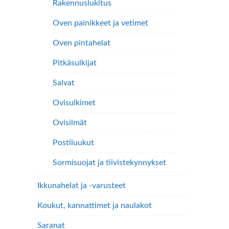
Rakennuslukitus
Oven painikkeet ja vetimet
Oven pintahelat
Pitkäsulkijat
Salvat
Ovisulkimet
Ovisilmät
Postiluukut
Sormisuojat ja tiivistekynnykset
Ikkunahelat ja -varusteet
Koukut, kannattimet ja naulakot
Saranat