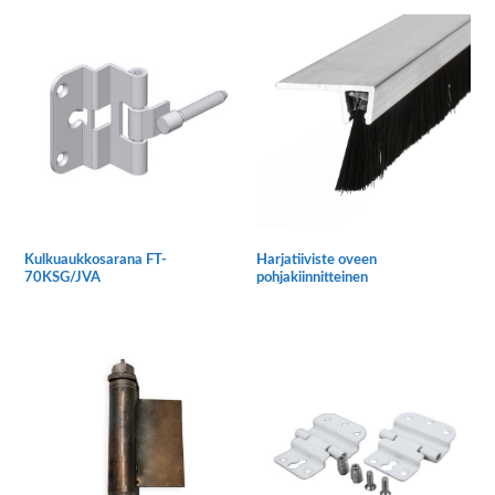
Kulkuaukkosarana FT-
Harjatiiviste oveen
70KSG/JVA
pohjakiinnitteinen
Tällä
tuotteella
on
useampi
muunnelma.
Voit
tehdä
valinnat