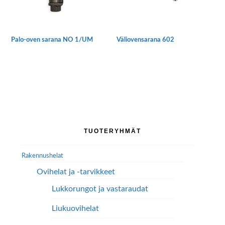
tuotteen
sivulla.
Väliovensarana 602
Palo-oven sarana NO 1/UM
Ensisijainen
TUOTERYHMÄT
sivupalkki
Rakennushelat
Ovihelat ja -tarvikkeet
Lukkorungot ja vastaraudat
Liukuovihelat