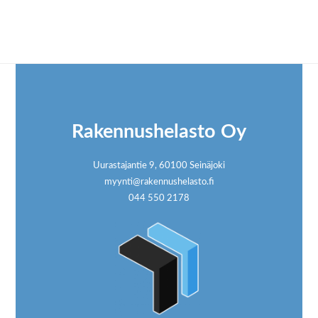
Footer
Rakennushelasto Oy
Uurastajantie 9, 60100 Seinäjoki
myynti@rakennushelasto.fi
044 550 2178