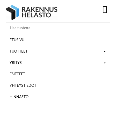
Hyppää
Hyppää
Hyppää
pääsisältöön
ensisijaiseen
alatunnisteeseen
sivupalkkiin
SH
OF
CO
ETUSIVU
TUOTTEET
YRITYS
ESITTEET
YHTEYSTIEDOT
HINNASTO