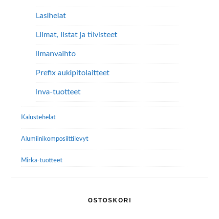
Lasihelat
Liimat, listat ja tiivisteet
Ilmanvaihto
Prefix aukipitolaitteet
Inva-tuotteet
Kalustehelat
Alumiini­komposiitti­levyt
Mirka-tuotteet
OSTOSKORI