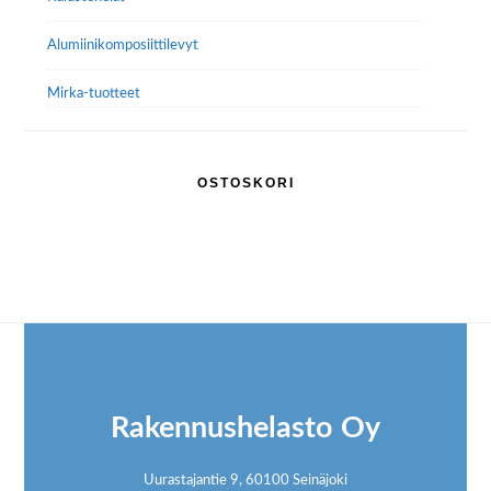
Alumiini­komposiitti­levyt
Mirka-tuotteet
OSTOSKORI
Footer
Rakennushelasto Oy
Uurastajantie 9, 60100 Seinäjoki