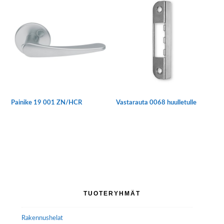
Painike 19 001 ZN/HCR
Vastarauta 0068 huulletulle
Tällä
tuotteella
on
useampi
muunnelma.
Voit
tehdä
Ensisijainen
TUOTERYHMÄT
valinnat
sivupalkki
tuotteen
Rakennushelat
sivulla.