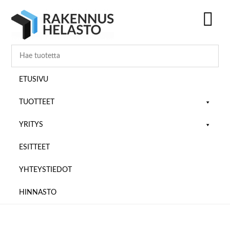
Hyppää
Hyppää
Hyppää
pääsisältöön
ensisijaiseen
alatunnisteeseen
sivupalkkiin
SH
OF
CO
ETUSIVU
TUOTTEET
YRITYS
ESITTEET
YHTEYSTIEDOT
HINNASTO