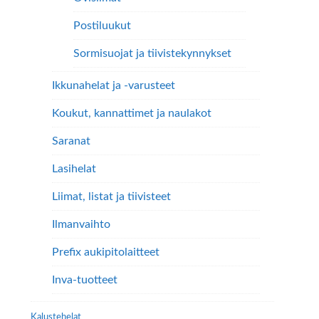
Postiluukut
Sormisuojat ja tiivistekynnykset
Ikkunahelat ja -varusteet
Koukut, kannattimet ja naulakot
Saranat
Lasihelat
Liimat, listat ja tiivisteet
Ilmanvaihto
Prefix aukipitolaitteet
Inva-tuotteet
Kalustehelat