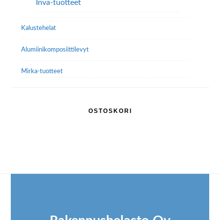
Inva-tuotteet
Kalustehelat
Alumiini­komposiitti­levyt
Mirka-tuotteet
OSTOSKORI
Footer