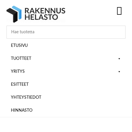
Hyppää
Hyppää
Hyppää
pääsisältöön
ensisijaiseen
alatunnisteeseen
sivupalkkiin
SH
OF
CO
ETUSIVU
TUOTTEET
YRITYS
ESITTEET
YHTEYSTIEDOT
HINNASTO