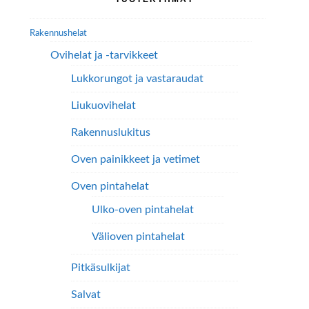
valinnat
valinnat
sivupalkki
tuotteen
tuotteen
Rakennushelat
sivulla.
sivulla.
Ovihelat ja -tarvikkeet
Lukkorungot ja vastaraudat
Liukuovihelat
Rakennuslukitus
Oven painikkeet ja vetimet
Oven pintahelat
Ulko-oven pintahelat
Välioven pintahelat
Pitkäsulkijat
Salvat