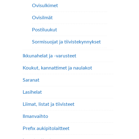
Ovisulkimet
Ovisilmät
Postiluukut
Sormisuojat ja tiivistekynnykset
Ikkunahelat ja -varusteet
Koukut, kannattimet ja naulakot
Saranat
Lasihelat
Liimat, listat ja tiivisteet
Ilmanvaihto
Prefix aukipitolaitteet