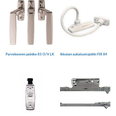
Parvekeoven painike 83 O/V LK
Ikkunan aukaisunrajoitin FIX 84
Tällä
tuotteella
on
useampi
muunnelma.
Voit
tehdä
valinnat
tuotteen
sivulla.