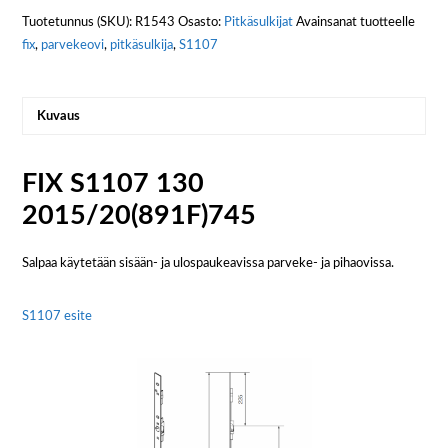
Tuotetunnus (SKU):
R1543
Osasto:
Pitkäsulkijat
Avainsanat tuotteelle
fix
,
parvekeovi
,
pitkäsulkija
,
S1107
Kuvaus
FIX S1107 130
2015/20(891F)745
Salpaa käytetään sisään- ja ulospaukeavissa parveke- ja pihaovissa.
S1107 esite