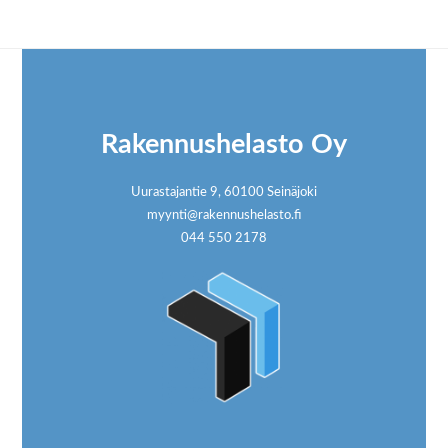
Footer
Rakennushelasto Oy
Uurastajantie 9, 60100 Seinäjoki
myynti@rakennushelasto.fi
044 550 2178