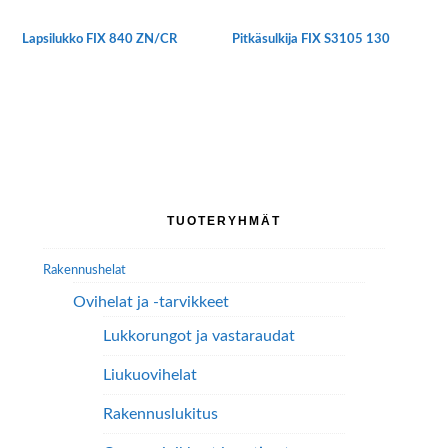
Lapsilukko FIX 840 ZN/CR
Pitkäsulkija FIX S3105 130
Tällä
tuotteella
on
useampi
muunnelma.
Voit
tehdä
Ensisijainen
TUOTERYHMÄT
valinnat
sivupalkki
tuotteen
Rakennushelat
sivulla.
Ovihelat ja -tarvikkeet
Lukkorungot ja vastaraudat
Liukuovihelat
Rakennuslukitus