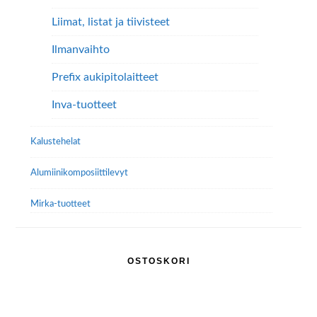
Liimat, listat ja tiivisteet
Ilmanvaihto
Prefix aukipitolaitteet
Inva-tuotteet
Kalustehelat
Alumiini­komposiitti­levyt
Mirka-tuotteet
OSTOSKORI