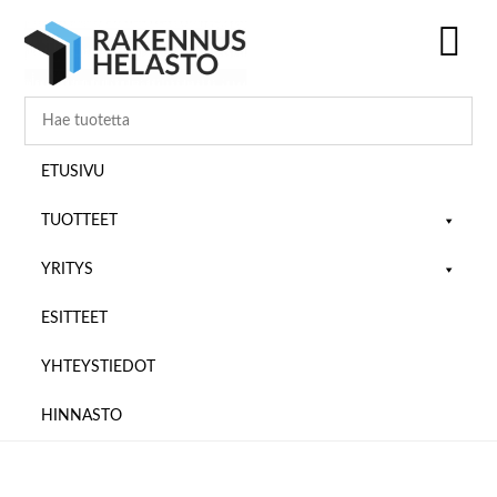
Hyppää
Hyppää
Hyppää
pääsisältöön
ensisijaiseen
alatunnisteeseen
sivupalkkiin
SH
OF
CO
ETUSIVU
TUOTTEET
YRITYS
ESITTEET
YHTEYSTIEDOT
HINNASTO