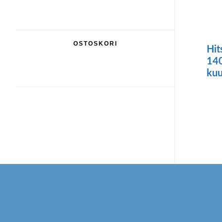
OSTOSKORI
Hit
14
kuu
Footer