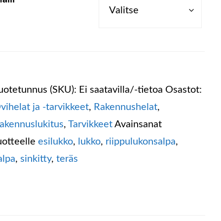
uotetunnus (SKU):
Ei saatavilla/-tietoa
Osastot:
vihelat ja -tarvikkeet
,
Rakennushelat
,
akennuslukitus
,
Tarvikkeet
Avainsanat
uotteelle
esilukko
,
lukko
,
riippulukonsalpa
,
alpa
,
sinkitty
,
teräs