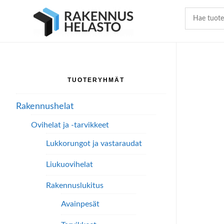
Hyppää
Hyppää
Hyppää
pääsisältöön
ensisijaiseen
alatunnisteeseen
sivupalkkiin
TUOTERYHMÄT
Ensisijainen
sivupalkki
Rakennushelat
Ovihelat ja -tarvikkeet
Lukkorungot ja vastaraudat
Liukuovihelat
Rakennuslukitus
Avainpesät