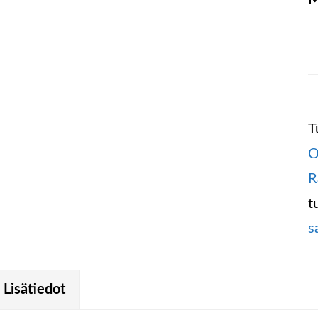
T
O
R
t
s
Lisätiedot