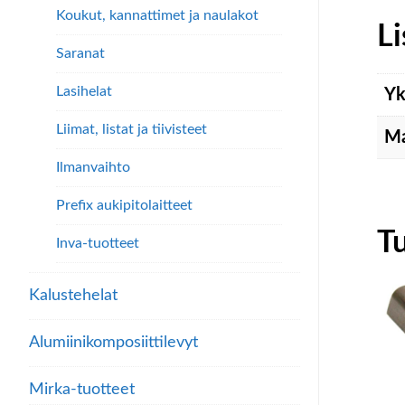
Koukut, kannattimet ja naulakot
Li
Saranat
Lasihelat
Yk
Liimat, listat ja tiivisteet
Ma
Ilmanvaihto
Prefix aukipitolaitteet
T
Inva-tuotteet
Kalustehelat
Alumiini­komposiitti­levyt
Mirka-tuotteet