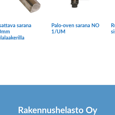
sattava sarana
Palo-oven sarana NO
R
0mm
1/UM
s
lalaakerilla
Rakennushelasto Oy