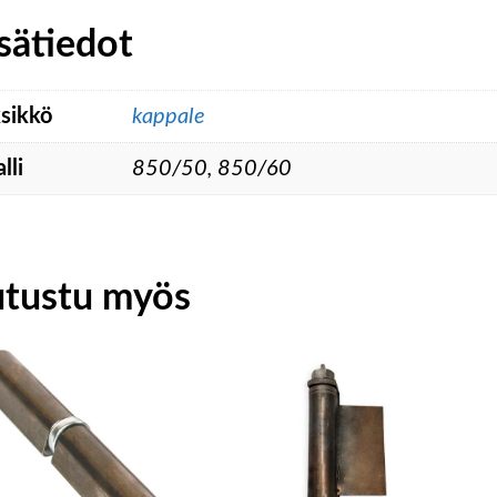
sätiedot
sikkö
kappale
lli
850/50, 850/60
utustu myös