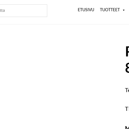
ETUSIVU
TUOTTEET
T
T
M