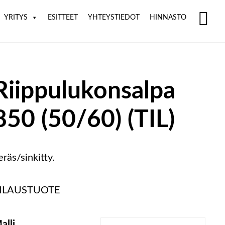
YRITYS
ESITTEET
YHTEYSTIEDOT
HINNASTO
SH
OF
CO
Riippulukonsalpa
850 (50/60) (TIL)
eräs/sinkitty.
ILAUSTUOTE
alli