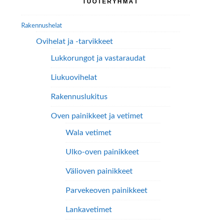
TUOTERYHMÄT
valinnat
sivupalkki
tuotteen
Rakennushelat
sivulla.
Ovihelat ja -tarvikkeet
Lukkorungot ja vastaraudat
Liukuovihelat
Rakennuslukitus
Oven painikkeet ja vetimet
Wala vetimet
Ulko-oven painikkeet
Välioven painikkeet
Parvekeoven painikkeet
Lankavetimet