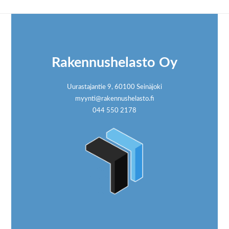
Footer
Rakennushelasto Oy
Uurastajantie 9, 60100 Seinäjoki
myynti@rakennushelasto.fi
044 550 2178