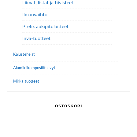
Liimat, listat ja tiivisteet
Ilmanvaihto
Prefix aukipitolaitteet
Inva-tuotteet
Kalustehelat
Alumiini­komposiitti­levyt
Mirka-tuotteet
OSTOSKORI