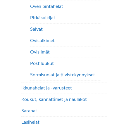
Oven pintahelat
Pitkäsulkijat
Salvat
Ovisulkimet
Ovisilmät
Postiluukut
Sormisuojat ja tiivistekynnykset
Ikkunahelat ja -varusteet
Koukut, kannattimet ja naulakot
Saranat
Lasihelat