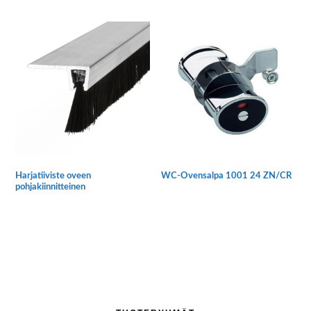
Harjatiiviste oveen
WC-Ovensalpa 1001 24 ZN/CR
pohjakiinnitteinen
Tällä
tuotteella
on
useampi
muunnelma.
Voit
tehdä
Ensisijainen