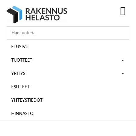
Hyppää
Hyppää
Hyppää
pääsisältöön
ensisijaiseen
alatunnisteeseen
sivupalkkiin
SH
OF
CO
ETUSIVU
TUOTTEET
YRITYS
ESITTEET
YHTEYSTIEDOT
HINNASTO