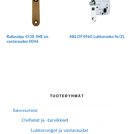
tehdä
valinnat
tuotteen
sivulla.
Rullasalpa 4238 JME sis.
ABLOY 4960 Lukkorunko Fe/ZL
vastaraudan 0046
Ensisijainen
TUOTERYHMÄT
sivupalkki
Rakennushelat
Ovihelat ja -tarvikkeet
Lukkorungot ja vastaraudat