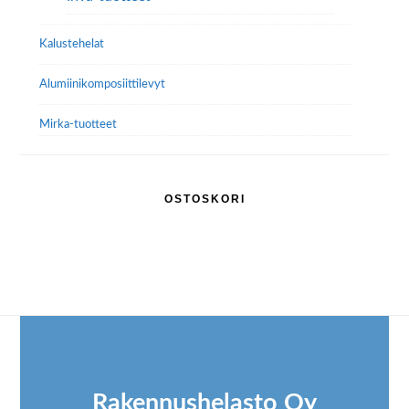
Kalustehelat
Alumiini­komposiitti­levyt
Mirka-tuotteet
OSTOSKORI
Footer
Rakennushelasto Oy