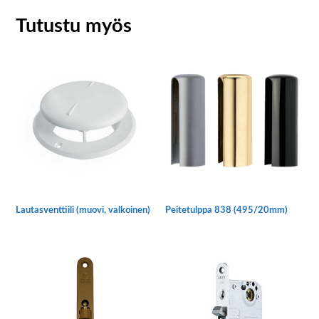
Tutustu myös
Lautasventtiili (muovi, valkoinen)
Peitetulppa 838 (495/20mm)
Tällä
tuotteella
on
useampi
muunnelma.
Voit