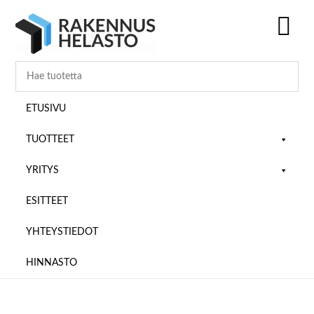
Hyppää
Hyppää
Hyppää
pääsisältöön
ensisijaiseen
alatunnisteeseen
sivupalkkiin
SH
OF
CO
ETUSIVU
TUOTTEET
YRITYS
ESITTEET
YHTEYSTIEDOT
HINNASTO