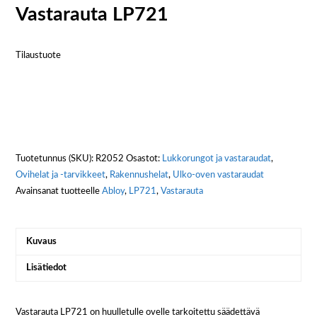
Vastarauta LP721
Tilaustuote
Tuotetunnus (SKU):
R2052
Osastot:
Lukkorungot ja vastaraudat
,
Ovihelat ja -tarvikkeet
,
Rakennushelat
,
Ulko-oven vastaraudat
Avainsanat tuotteelle
Abloy
,
LP721
,
Vastarauta
Kuvaus
Lisätiedot
Vastarauta LP721 on huulletulle ovelle tarkoitettu säädettävä