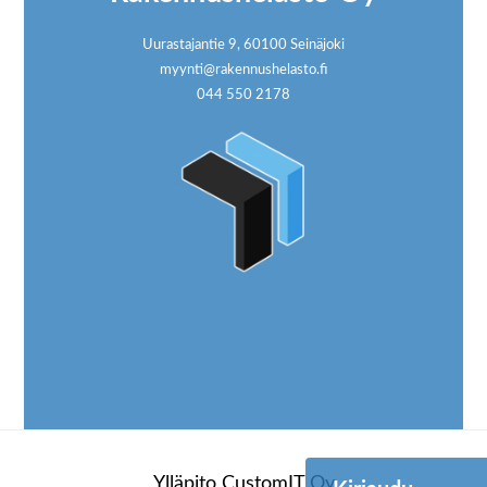
Uurastajantie 9, 60100 Seinäjoki
myynti@rakennushelasto.fi
044 550 2178
Ylläpito
CustomIT Oy