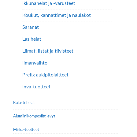
Ikkunahelat ja -varusteet
Koukut, kannattimet ja naulakot
Saranat
Lasihelat
Liimat, listat ja tiivisteet
Ilmanvaihto
Prefix aukipitolaitteet
Inva-tuotteet
Kalustehelat
Alumiini­komposiitti­levyt
Mirka-tuotteet