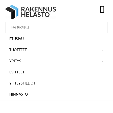
Hyppää
Hyppää
Hyppää
pääsisältöön
ensisijaiseen
alatunnisteeseen
sivupalkkiin
SH
OF
CO
ETUSIVU
TUOTTEET
YRITYS
ESITTEET
YHTEYSTIEDOT
HINNASTO