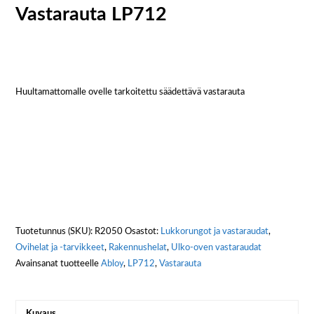
Vastarauta LP712
Huultamattomalle ovelle tarkoitettu säädettävä vastarauta
Tuotetunnus (SKU):
R2050
Osastot:
Lukkorungot ja vastaraudat
,
Ovihelat ja -tarvikkeet
,
Rakennushelat
,
Ulko-oven vastaraudat
Avainsanat tuotteelle
Abloy
,
LP712
,
Vastarauta
Kuvaus