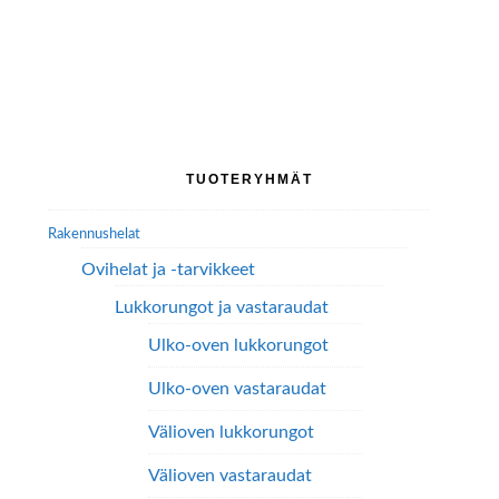
Tällä
Tällä
tuotteella
tuotteella
on
on
useampi
useampi
muunnelma.
muunnelma.
Voit
Voit
tehdä
tehdä
Ensisijainen
TUOTERYHMÄT
valinnat
valinnat
sivupalkki
tuotteen
tuotteen
Rakennushelat
sivulla.
sivulla.
Ovihelat ja -tarvikkeet
Lukkorungot ja vastaraudat
Ulko-oven lukkorungot
Ulko-oven vastaraudat
Välioven lukkorungot
Välioven vastaraudat