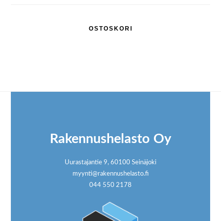
OSTOSKORI
Footer
Rakennushelasto Oy
Uurastajantie 9, 60100 Seinäjoki
myynti@rakennushelasto.fi
044 550 2178