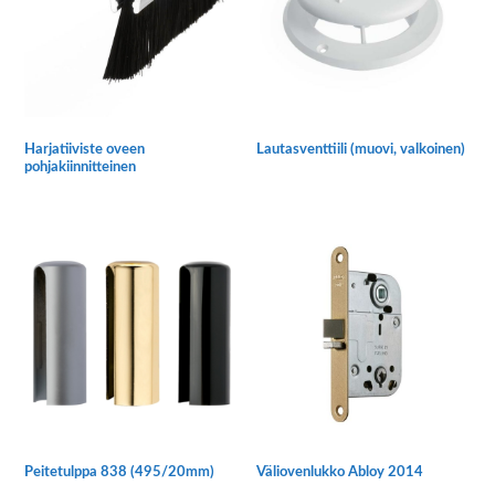
Harjatiiviste oveen
Lautasventtiili (muovi, valkoinen)
pohjakiinnitteinen
Tällä
tuotteella
on
useampi
muunnelma.
Voit
tehdä
valinnat
tuotteen
sivulla.
Peitetulppa 838 (495/20mm)
Väliovenlukko Abloy 2014