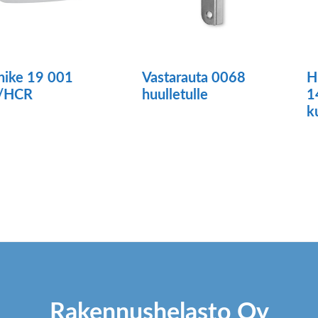
nike 19 001
Vastarauta 0068
H
/HCR
huulletulle
1
k
Tällä
tuotteella
on
useampi
muunnelma.
Voit
tehdä
valinnat
Rakennushelasto Oy