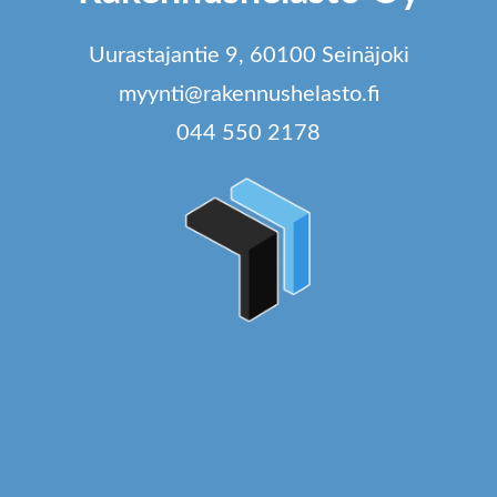
tuotteen
sivulla.
Uurastajantie 9, 60100 Seinäjoki
myynti@rakennushelasto.fi
044 550 2178