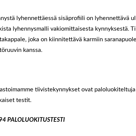
nystä lyhennettäessä sisäprofiili on lyhennettävä u
kista lyhennysmalli vakiomittaisesta kynnyksestä.
takappale, joka on kiinnitettävä karmiin saranapuole
töruuvin kanssa.
astoimamme tiivistekynnykset ovat paloluokiteltuja
aiset testit.
 94 PALOLUOKITUSTESTI