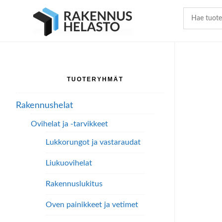
Hyppää
Hyppää
Hyppää
pääsisältöön
ensisijaiseen
alatunnisteeseen
sivupalkkiin
TUOTERYHMÄT
Ensisijainen
sivupalkki
Rakennushelat
Ovihelat ja -tarvikkeet
Lukkorungot ja vastaraudat
Liukuovihelat
Rakennuslukitus
Oven painikkeet ja vetimet