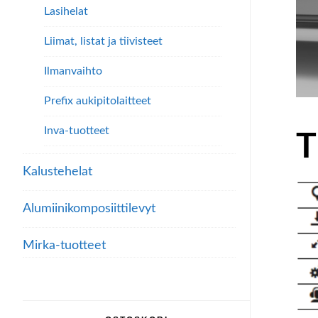
Lasihelat
Liimat, listat ja tiivisteet
Ilmanvaihto
Prefix aukipitolaitteet
Inva-tuotteet
T
Kalustehelat
Alumiini­komposiitti­levyt
Mirka-tuotteet