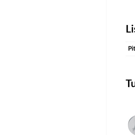
Li
Pi
T