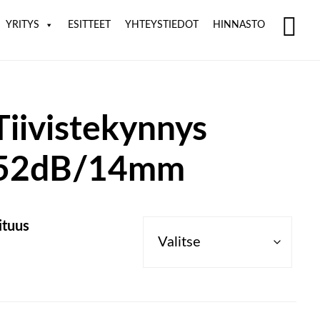
YRITYS
ESITTEET
YHTEYSTIEDOT
HINNASTO
SH
OF
CO
Tiivistekynnys
52dB/14mm
ituus