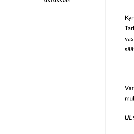
OSTOSKORI
Kyn
Tar
vas
sää
Var
muk
UL