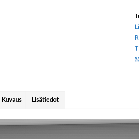
T
L
R
T
ä
Kuvaus
Lisätiedot