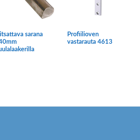
itsattava sarana
Profiilioven
40mm
vastarauta 4613
uulalaakerilla