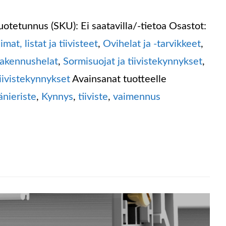
uotetunnus (SKU):
Ei saatavilla/-tietoa
Osastot:
iimat, listat ja tiivisteet
,
Ovihelat ja -tarvikkeet
,
akennushelat
,
Sormisuojat ja tiivistekynnykset
,
iivistekynnykset
Avainsanat tuotteelle
änieriste
,
Kynnys
,
tiiviste
,
vaimennus