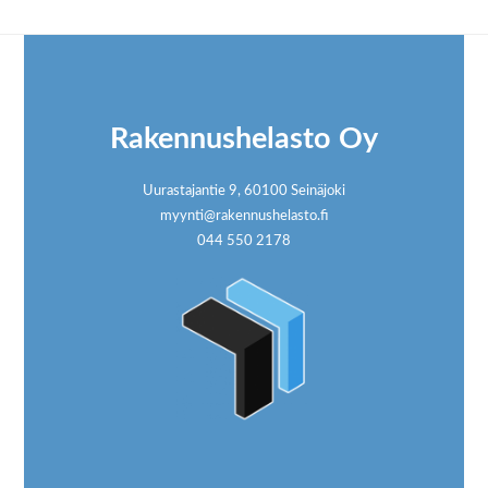
Footer
Rakennushelasto Oy
Uurastajantie 9, 60100 Seinäjoki
myynti@rakennushelasto.fi
044 550 2178