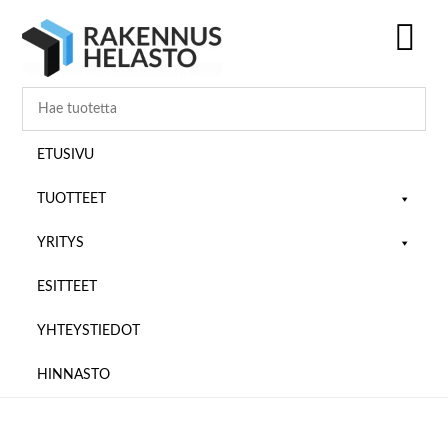
Hyppää
Hyppää
Hyppää
pääsisältöön
ensisijaiseen
alatunnisteeseen
sivupalkkiin
SH
OF
CO
ETUSIVU
TUOTTEET
YRITYS
ESITTEET
YHTEYSTIEDOT
HINNASTO