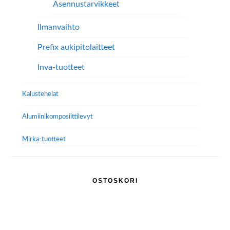
Asennustarvikkeet
Ilmanvaihto
Prefix aukipitolaitteet
Inva-tuotteet
Kalustehelat
Alumiini­komposiitti­levyt
Mirka-tuotteet
OSTOSKORI