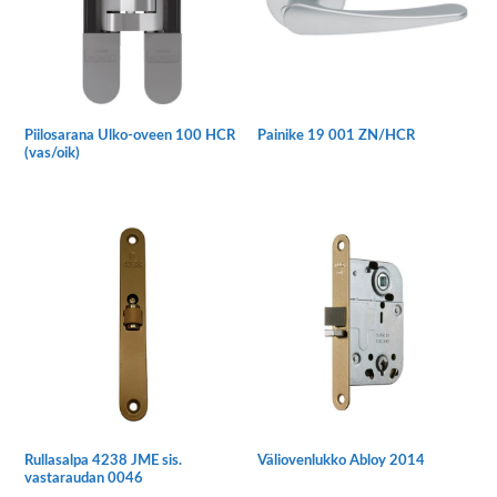
Piilosarana Ulko-oveen 100 HCR
Painike 19 001 ZN/HCR
(vas/oik)
Rullasalpa 4238 JME sis.
Väliovenlukko Abloy 2014
vastaraudan 0046
Tällä