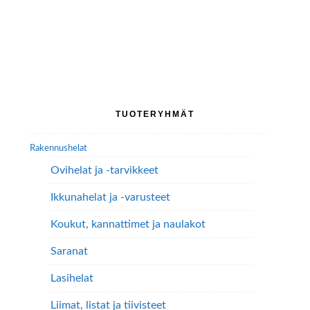
tuotteella
on
useampi
muunnelma.
Voit
tehdä
Ensisijainen
valinnat
TUOTERYHMÄT
tuotteen
sivupalkki
sivulla.
Rakennushelat
Ovihelat ja -tarvikkeet
Ikkunahelat ja -varusteet
Koukut, kannattimet ja naulakot
Saranat
Lasihelat
Liimat, listat ja tiivisteet