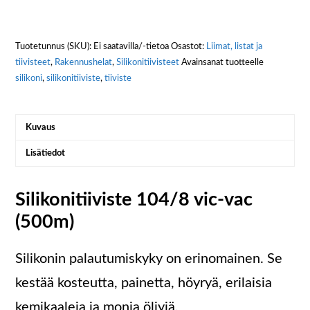
Tuotetunnus (SKU):
Ei saatavilla/-tietoa
Osastot:
Liimat, listat ja
tiivisteet
,
Rakennushelat
,
Silikonitiivisteet
Avainsanat tuotteelle
silikoni
,
silikonitiiviste
,
tiiviste
Kuvaus
Lisätiedot
Silikonitiiviste 104/8 vic-vac
(500m)
Silikonin palautumiskyky on erinomainen. Se
kestää kosteutta, painetta, höyryä, erilaisia
kemikaaleja ja monia öljyjä.