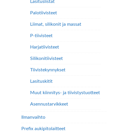
Lasituslistat
Palotiivisteet
Liimat, silikonit ja massat
P-tiivisteet
Harjatiivisteet
Silikonitiivisteet
Tiivistekynnykset
Lasituskitit
Muut kiinnitys- ja tiivistystuotteet
Asennustarvikkeet
Ilmanvaihto
Prefix aukipitolaitteet