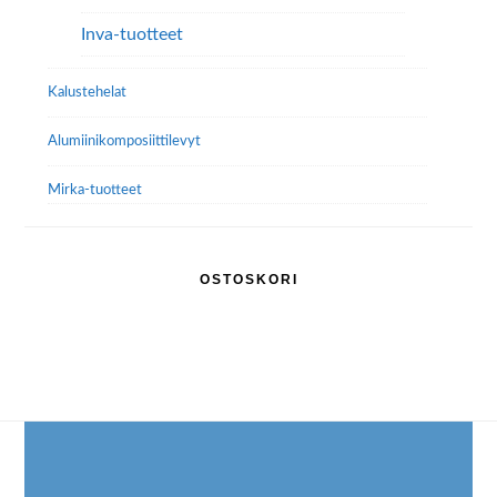
Inva-tuotteet
Kalustehelat
Alumiini­komposiitti­levyt
Mirka-tuotteet
OSTOSKORI
Footer