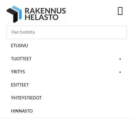
Hyppää
Hyppää
Hyppää
pääsisältöön
ensisijaiseen
alatunnisteeseen
sivupalkkiin
SH
OF
CO
ETUSIVU
TUOTTEET
YRITYS
ESITTEET
YHTEYSTIEDOT
HINNASTO