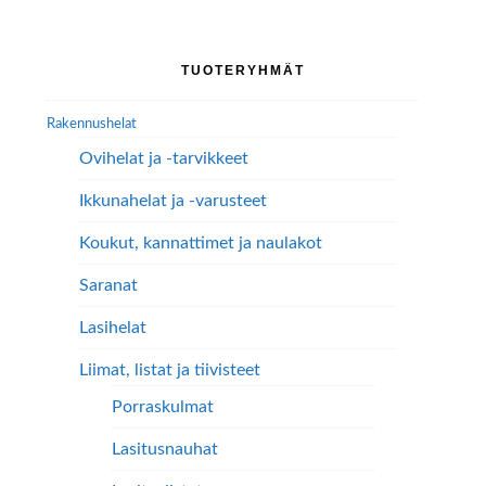
Ensisijainen
TUOTERYHMÄT
sivupalkki
Rakennushelat
Ovihelat ja -tarvikkeet
Ikkunahelat ja -varusteet
Koukut, kannattimet ja naulakot
Saranat
Lasihelat
Liimat, listat ja tiivisteet
Porraskulmat
Lasitusnauhat