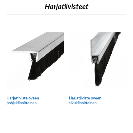
Harjatiivisteet
Harjatiiviste oveen
Harjatiiviste oveen
pohjakiinnitteinen
sivukiinnitteinen
Tällä
Tällä
tuotteella
tuotteella
on
on
useampi
useampi