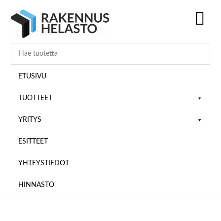
Hyppää
Hyppää
Hyppää
pääsisältöön
ensisijaiseen
alatunnisteeseen
sivupalkkiin
SH
OF
CO
ETUSIVU
TUOTTEET
YRITYS
ESITTEET
YHTEYSTIEDOT
HINNASTO