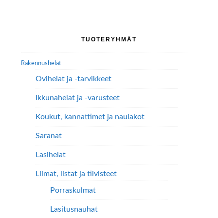
muunnelma.
muunnelma.
Voit
Voit
tehdä
tehdä
Ensisijainen
TUOTERYHMÄT
valinnat
valinnat
sivupalkki
tuotteen
tuotteen
Rakennushelat
sivulla.
sivulla.
Ovihelat ja -tarvikkeet
Ikkunahelat ja -varusteet
Koukut, kannattimet ja naulakot
Saranat
Lasihelat
Liimat, listat ja tiivisteet
Porraskulmat
Lasitusnauhat