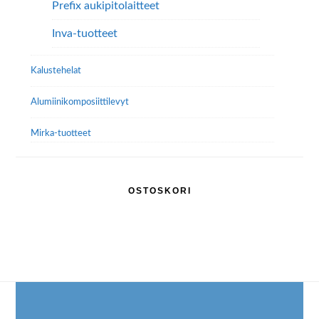
Prefix aukipitolaitteet
Inva-tuotteet
Kalustehelat
Alumiini­komposiitti­levyt
Mirka-tuotteet
OSTOSKORI
Footer