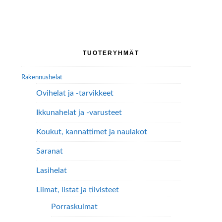
Ensisijainen
TUOTERYHMÄT
sivupalkki
Rakennushelat
Ovihelat ja -tarvikkeet
Ikkunahelat ja -varusteet
Koukut, kannattimet ja naulakot
Saranat
Lasihelat
Liimat, listat ja tiivisteet
Porraskulmat