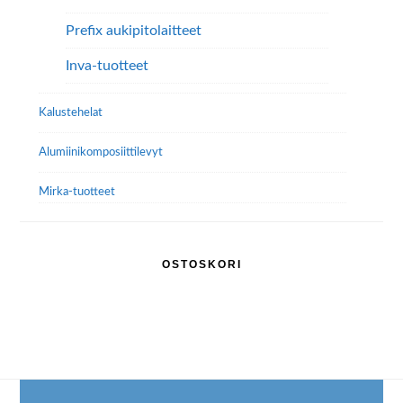
Prefix aukipitolaitteet
Inva-tuotteet
Kalustehelat
Alumiini­komposiitti­levyt
Mirka-tuotteet
OSTOSKORI
Footer