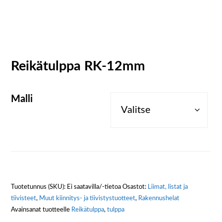
Reikätulppa RK-12mm
Malli
Tuotetunnus (SKU):
Ei saatavilla/-tietoa
Osastot:
Liimat, listat ja
tiivisteet
,
Muut kiinnitys- ja tiivistystuotteet
,
Rakennushelat
Avainsanat tuotteelle
Reikätulppa
,
tulppa