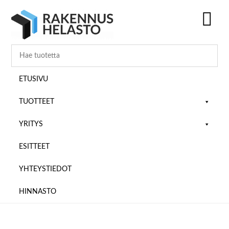
Hyppää
Hyppää
Hyppää
pääsisältöön
ensisijaiseen
alatunnisteeseen
sivupalkkiin
SH
OF
CO
ETUSIVU
TUOTTEET
YRITYS
ESITTEET
YHTEYSTIEDOT
HINNASTO