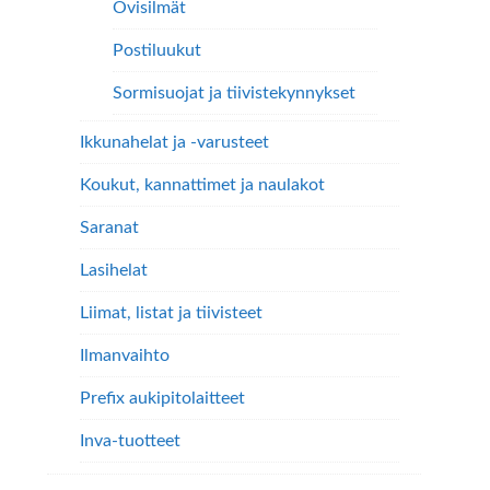
Ovisilmät
Postiluukut
Sormisuojat ja tiivistekynnykset
Ikkunahelat ja -varusteet
Koukut, kannattimet ja naulakot
Saranat
Lasihelat
Liimat, listat ja tiivisteet
Ilmanvaihto
Prefix aukipitolaitteet
Inva-tuotteet