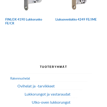
FINLOX 4190 Lukkorunko
Liukuovenlukko 4249 FE/JME
FE/CR
Tällä
tuotteella
on
useampi
muunnelma.
Voit
tehdä
Ensisijainen
TUOTERYHMÄT
valinnat
sivupalkki
tuotteen
Rakennushelat
sivulla.
Ovihelat ja -tarvikkeet
Lukkorungot ja vastaraudat
Ulko-oven lukkorungot