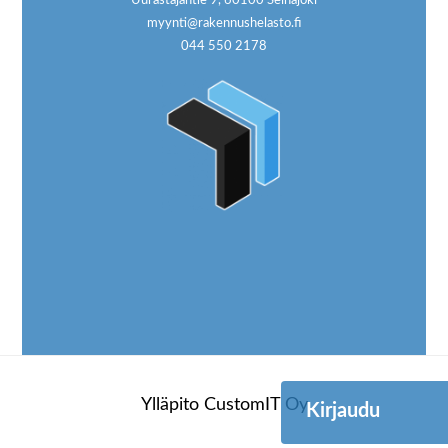
myynti@rakennushelasto.fi
044 550 2178
Ylläpito
CustomIT Oy