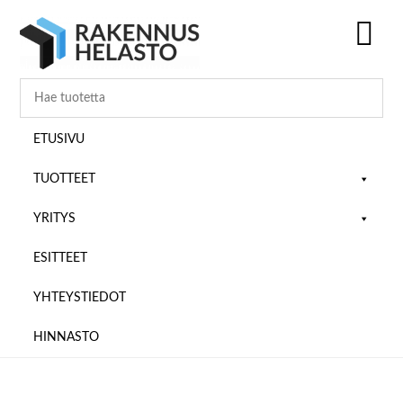
Hyppää
Hyppää
Hyppää
pääsisältöön
ensisijaiseen
alatunnisteeseen
sivupalkkiin
SH
OF
CO
ETUSIVU
TUOTTEET
YRITYS
ESITTEET
YHTEYSTIEDOT
HINNASTO