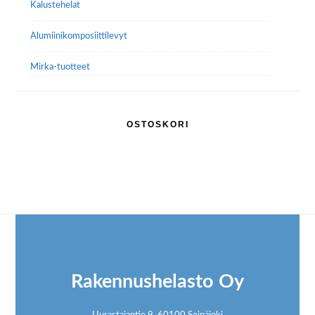
Kalustehelat
Alumiini­komposiitti­levyt
Mirka-tuotteet
OSTOSKORI
Footer
Rakennushelasto Oy
Uurastajantie 9, 60100 Seinäjoki