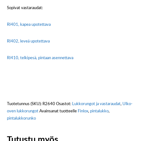
Sopivat vastaraudat:
RI401, kapea upotettava
RI402, leveä upotettava
RI410, telkipesä, pintaan asennettava
Tuotetunnus (SKU):
R2640
Osastot:
Lukkorungot ja vastaraudat
,
Ulko-
oven lukkorungot
Avainsanat tuotteelle
Finlox
,
pintalukko
,
pintalukkorunko
Tutustu myös