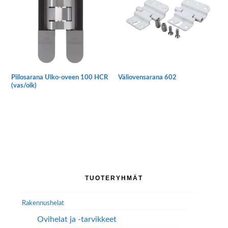
Voit
tehdä
valinnat
tuotteen
sivulla.
Väliovensarana 602
Piilosarana Ulko-oveen 100 HCR
(vas/oik)
Ensisijainen
TUOTERYHMÄT
sivupalkki
Rakennushelat
Ovihelat ja -tarvikkeet