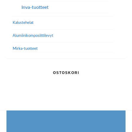
Inva-tuotteet
Kalustehelat
Alumiini­komposiitti­levyt
Mirka-tuotteet
OSTOSKORI
Footer