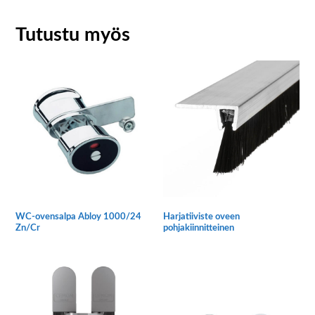
Tutustu myös
WC-ovensalpa Abloy 1000/24
Harjatiiviste oveen
Zn/Cr
pohjakiinnitteinen
Tällä
tuotteella
on
useampi
muunnelma.