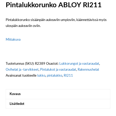
Pintalukkorunko ABLOY RI211
Pintalukkorunko sisäänpäin aukeaviin umpioviin, käännettävissä myös
ulospäin aukeaviin oviin.
Mittakuva
Tuotetunnus (SKU):
R2389
Osastot:
Lukkorungot ja vastaraudat
,
Ovihelat ja -tarvikkeet
,
Pintalukot ja vastaraudat
,
Rakennushelat
Avainsanat tuotteelle
lukko
,
pintalukko
,
RI211
Kuvaus
Lisätiedot