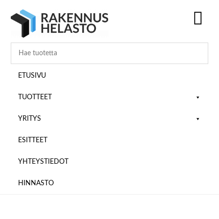
Hyppää
Hyppää
Hyppää
pääsisältöön
ensisijaiseen
alatunnisteeseen
sivupalkkiin
SH
OF
CO
ETUSIVU
TUOTTEET
YRITYS
ESITTEET
YHTEYSTIEDOT
HINNASTO