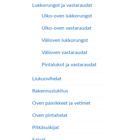
Lukkorungot ja vastaraudat
Ulko-oven lukkorungot
Ulko-oven vastaraudat
Välioven lukkorungot
Välioven vastaraudat
Pintalukot ja vastaraudat
Liukuovihelat
Rakennuslukitus
Oven painikkeet ja vetimet
Oven pintahelat
Pitkäsulkijat
Salvat