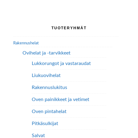
Ensisijainen
TUOTERYHMÄT
sivupalkki
Rakennushelat
Ovihelat ja -tarvikkeet
Lukkorungot ja vastaraudat
Liukuovihelat
Rakennuslukitus
Oven painikkeet ja vetimet
Oven pintahelat
Pitkäsulkijat
Salvat