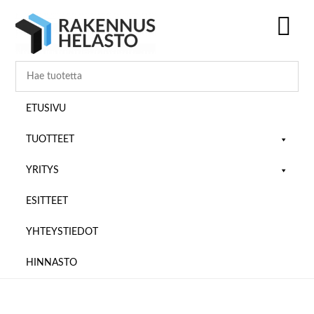
Hyppää
Hyppää
Hyppää
pääsisältöön
ensisijaiseen
alatunnisteeseen
sivupalkkiin
SH
OF
CO
ETUSIVU
TUOTTEET
YRITYS
ESITTEET
YHTEYSTIEDOT
HINNASTO