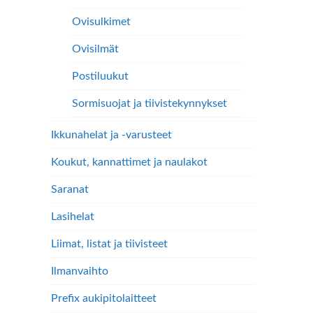
Ovisulkimet
Ovisilmät
Postiluukut
Sormisuojat ja tiivistekynnykset
Ikkunahelat ja -varusteet
Koukut, kannattimet ja naulakot
Saranat
Lasihelat
Liimat, listat ja tiivisteet
Ilmanvaihto
Prefix aukipitolaitteet