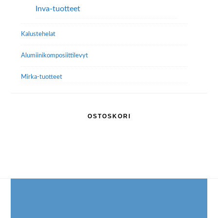
Inva-tuotteet
Kalustehelat
Alumiini­komposiitti­levyt
Mirka-tuotteet
OSTOSKORI
Footer