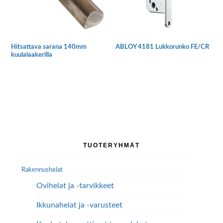
Hitsattava sarana 140mm
ABLOY 4181 Lukkorunko FE/CR
kuulalaakerilla
Ensisijainen
TUOTERYHMÄT
sivupalkki
Rakennushelat
Ovihelat ja -tarvikkeet
Ikkunahelat ja -varusteet