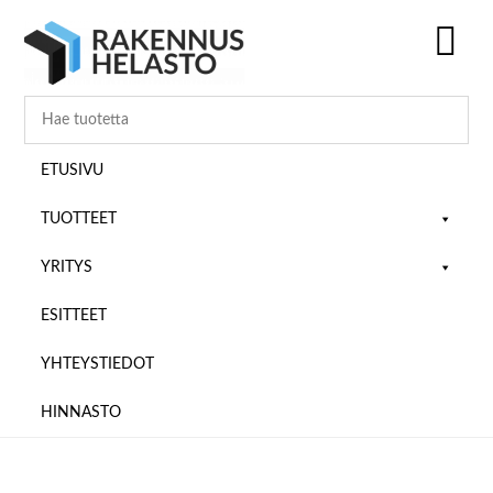
Hyppää
Hyppää
Hyppää
pääsisältöön
ensisijaiseen
alatunnisteeseen
sivupalkkiin
SH
OF
CO
ETUSIVU
TUOTTEET
YRITYS
ESITTEET
YHTEYSTIEDOT
HINNASTO