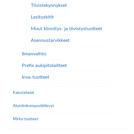
Tiivistekynnykset
Lasituskitit
Muut kiinnitys- ja tiivistystuotteet
Asennustarvikkeet
Ilmanvaihto
Prefix aukipitolaitteet
Inva-tuotteet
Kalustehelat
Alumiini­komposiitti­levyt
Mirka-tuotteet