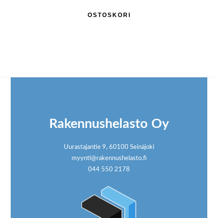
OSTOSKORI
Footer
Rakennushelasto Oy
Uurastajantie 9, 60100 Seinäjoki
myynti@rakennushelasto.fi
044 550 2178