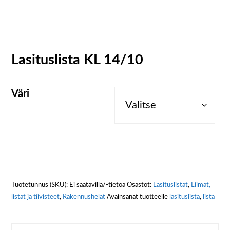
Lasituslista KL 14/10
Väri
Tuotetunnus (SKU):
Ei saatavilla/-tietoa
Osastot:
Lasituslistat
,
Liimat,
listat ja tiivisteet
,
Rakennushelat
Avainsanat tuotteelle
lasituslista
,
lista