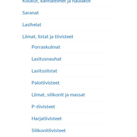
Koukut, kannattimet ja naulakot
Saranat
Lasihelat
Liimat, listat ja tiivisteet
Porraskulmat
Lasitusnauhat
Lasituslistat
Palotiivisteet
Liimat, silikonit ja massat
P-tiivisteet
Harjatiivisteet
Silikonitiivisteet