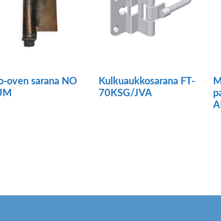
o-oven sarana NO
Kulkuaukkosarana FT-
M
UM
70KSG/JVA
p
A