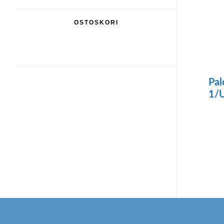
OSTOSKORI
Pal
1/
Footer