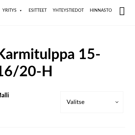
YRITYS
ESITTEET
YHTEYSTIEDOT
HINNASTO
SH
OF
CO
Karmitulppa 15-
16/20-H
alli