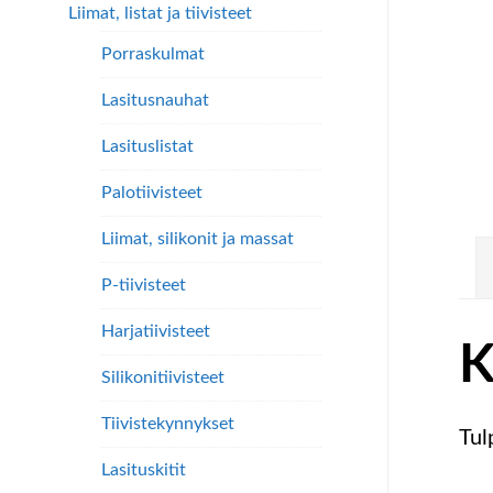
Liimat, listat ja tiivisteet
Porraskulmat
Lasitusnauhat
Lasituslistat
Palotiivisteet
Liimat, silikonit ja massat
P-tiivisteet
Harjatiivisteet
K
Silikonitiivisteet
Tiivistekynnykset
Tul
Lasituskitit