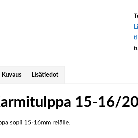
T
L
t
t
Kuvaus
Lisätiedot
armitulppa 15-16/2
ppa sopii 15-16mm reiälle.