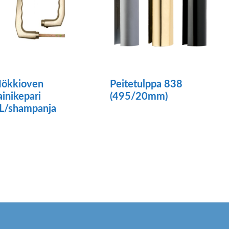
ökkioven
Peitetulppa 838
ainikepari
(495/20mm)
L/shampanja
Tällä
tuotteella
on
useampi
muunnelma.
Voit
tehdä