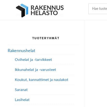
Hyppää
Hyppää
Hyppää
pääsisältöön
ensisijaiseen
alatunnisteeseen
sivupalkkiin
TUOTERYHMÄT
Ensisijainen
sivupalkki
Rakennushelat
Ovihelat ja -tarvikkeet
Ikkunahelat ja -varusteet
Koukut, kannattimet ja naulakot
Saranat
Lasihelat