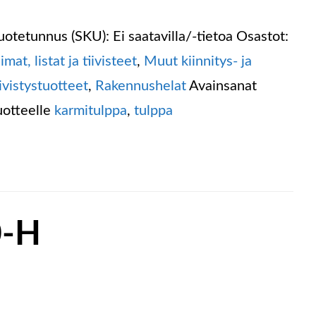
uotetunnus (SKU):
Ei saatavilla/-tietoa
Osastot:
iimat, listat ja tiivisteet
,
Muut kiinnitys- ja
iivistystuotteet
,
Rakennushelat
Avainsanat
uotteelle
karmitulppa
,
tulppa
0-H