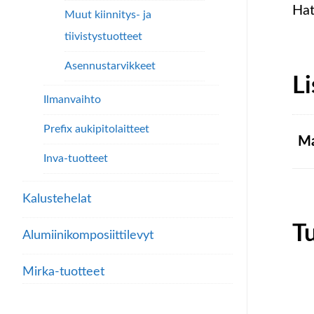
Ha
Muut kiinnitys- ja
tiivistystuotteet
Asennustarvikkeet
Li
Ilmanvaihto
Prefix aukipitolaitteet
Ma
Inva-tuotteet
Kalustehelat
T
Alumiini­komposiitti­levyt
Mirka-tuotteet