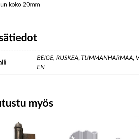
tun koko 20mm
sätiedot
BEIGE, RUSKEA, TUMMANHARMAA, 
lli
EN
utustu myös