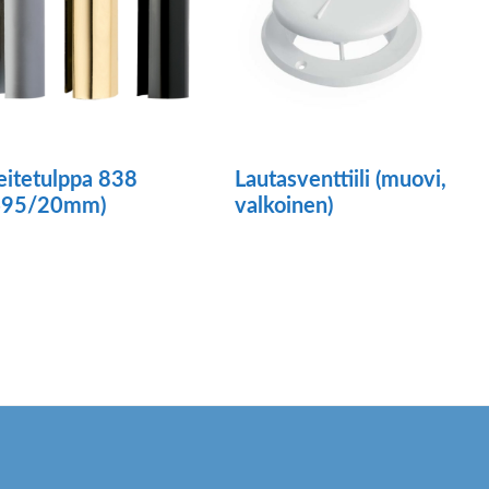
eitetulppa 838
Lautasventtiili (muovi,
495/20mm)
valkoinen)
llä
otteella
n
seampi
uunnelma.
oit
ehdä