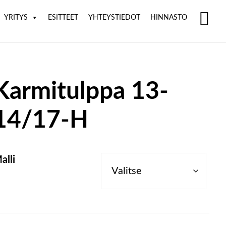
YRITYS
ESITTEET
YHTEYSTIEDOT
HINNASTO
SH
OF
CO
Karmitulppa 13-
14/17-H
alli