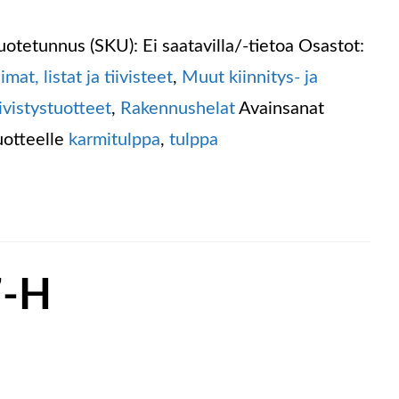
uotetunnus (SKU):
Ei saatavilla/-tietoa
Osastot:
iimat, listat ja tiivisteet
,
Muut kiinnitys- ja
iivistystuotteet
,
Rakennushelat
Avainsanat
uotteelle
karmitulppa
,
tulppa
7-H