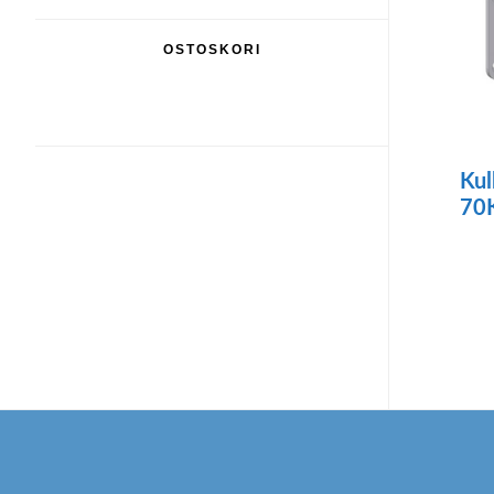
OSTOSKORI
Kul
70
Footer