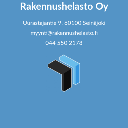
Rakennushelasto Oy
va
t
Uurastajantie 9, 60100 Seinäjoki
si
myynti@rakennushelasto.fi
044 550 2178