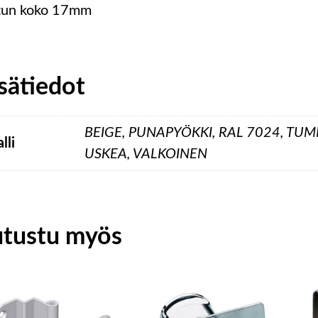
tun koko 17mm
sätiedot
BEIGE, PUNAPYÖKKI, RAL 7024, 
lli
USKEA, VALKOINEN
utustu myös