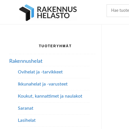
Hyppää
Hyppää
Hyppää
pääsisältöön
ensisijaiseen
alatunnisteeseen
sivupalkkiin
TUOTERYHMÄT
Ensisijainen
sivupalkki
Rakennushelat
Ovihelat ja -tarvikkeet
Ikkunahelat ja -varusteet
Koukut, kannattimet ja naulakot
Saranat
Lasihelat