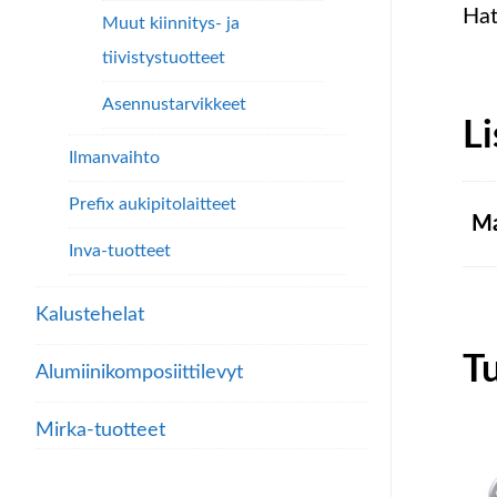
Ha
Muut kiinnitys- ja
tiivistystuotteet
Asennustarvikkeet
Li
Ilmanvaihto
Prefix aukipitolaitteet
Ma
Inva-tuotteet
Kalustehelat
T
Alumiini­komposiitti­levyt
Mirka-tuotteet