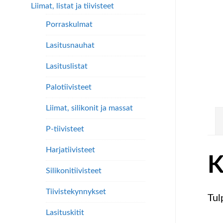
Liimat, listat ja tiivisteet
Porraskulmat
Lasitusnauhat
Lasituslistat
Palotiivisteet
Liimat, silikonit ja massat
P-tiivisteet
Harjatiivisteet
K
Silikonitiivisteet
Tiivistekynnykset
Tul
Lasituskitit