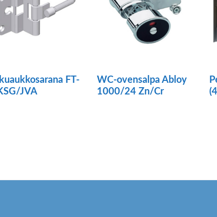
kuaukkosarana FT-
WC-ovensalpa Abloy
P
KSG/JVA
1000/24 Zn/Cr
(
Tä
tu
o
u
m
V
t