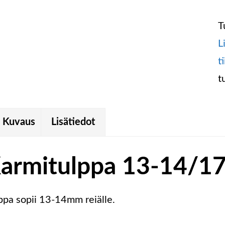
T
L
t
t
Kuvaus
Lisätiedot
armitulppa 13-14/1
ppa sopii 13-14mm reiälle.