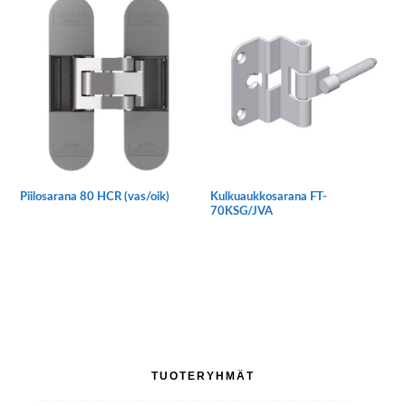
on
useampi
muunnelma.
Voit
tehdä
valinnat
tuotteen
sivulla.
Piilosarana 80 HCR (vas/oik)
Kulkuaukkosarana FT-
70KSG/JVA
Ensisijainen
TUOTERYHMÄT
sivupalkki