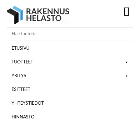
Hyppää
Hyppää
Hyppää
pääsisältöön
ensisijaiseen
alatunnisteeseen
sivupalkkiin
SH
OF
CO
ETUSIVU
TUOTTEET
YRITYS
ESITTEET
YHTEYSTIEDOT
HINNASTO