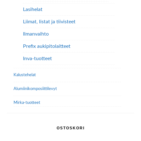
Lasihelat
Liimat, listat ja tiivisteet
Ilmanvaihto
Prefix aukipitolaitteet
Inva-tuotteet
Kalustehelat
Alumiini­komposiitti­levyt
Mirka-tuotteet
OSTOSKORI