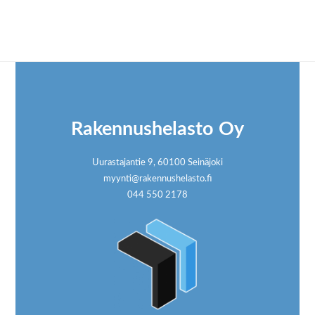
Footer
Rakennushelasto Oy
Uurastajantie 9, 60100 Seinäjoki
myynti@rakennushelasto.fi
044 550 2178