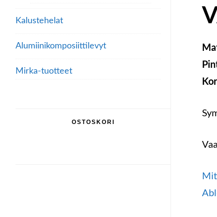
V
Kalustehelat
Alumiini­komposiitti­levyt
Mat
Pin
Mirka-tuotteet
Kor
Sym
OSTOSKORI
Vaa
Mit
Abl