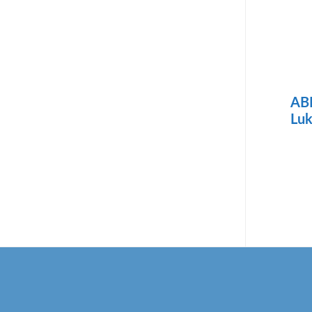
AB
Luk
Footer