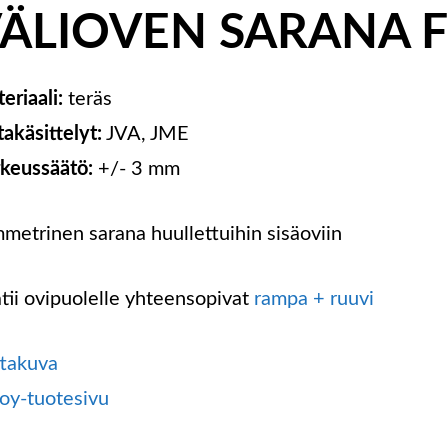
ÄLIOVEN SARANA F
eriaali:
teräs
takäsittelyt:
JVA, JME
keussäätö:
+/- 3 mm
metrinen sarana huullettuihin sisäoviin
tii ovipuolelle yhteensopivat
rampa + ruuvi
takuva
oy-tuotesivu