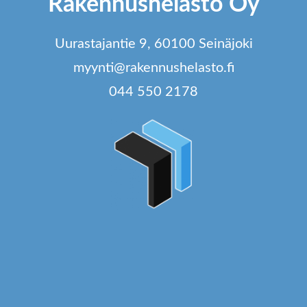
Rakennushelasto Oy
va
t
Uurastajantie 9, 60100 Seinäjoki
si
myynti@rakennushelasto.fi
044 550 2178