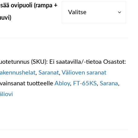
isää ovipuoli (rampa +
uuvi)
uotetunnus (SKU):
Ei saatavilla/-tietoa
Osastot:
akennushelat
,
Saranat
,
Välioven saranat
vainsanat tuotteelle
Abloy
,
FT-65KS
,
Sarana
,
äliovi