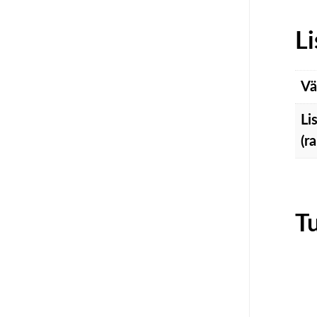
Li
Vä
Li
(r
T