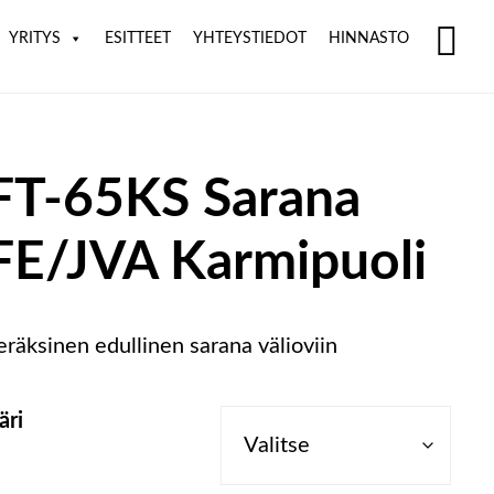
YRITYS
ESITTEET
YHTEYSTIEDOT
HINNASTO
SH
OF
CO
FT-65KS Sarana
FE/JVA Karmipuoli
eräksinen edullinen sarana välioviin
äri