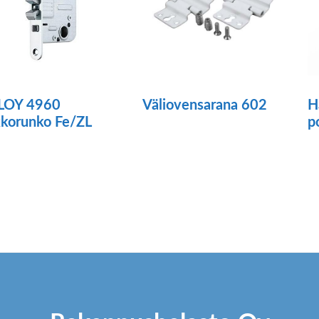
Väliovensarana 602
LOY 4960
H
korunko Fe/ZL
p
Tä
tu
o
u
m
V
t