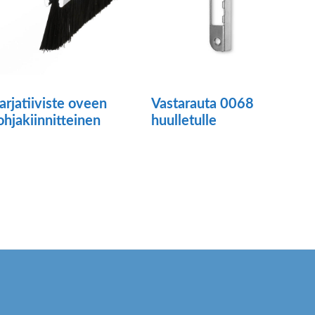
arjatiiviste oveen
Vastarauta 0068
ohjakiinnitteinen
huulletulle
llä
Tällä
otteella
tuotteella
n
on
seampi
useampi
uunnelma.
muunnelma.
oit
Voit
ehdä
tehdä