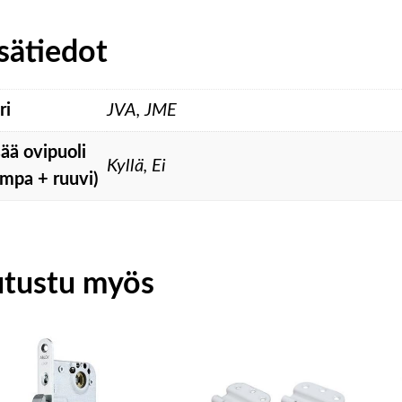
sätiedot
ri
JVA, JME
sää ovipuoli
Kyllä, Ei
ampa + ruuvi)
utustu myös