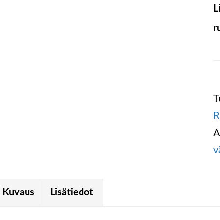
L
r
T
R
A
v
Kuvaus
Lisätiedot