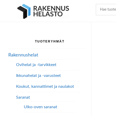
Hyppää
Hyppää
Hyppää
pääsisältöön
ensisijaiseen
alatunnisteeseen
sivupalkkiin
TUOTERYHMÄT
Ensisijainen
sivupalkki
Rakennushelat
Ovihelat ja -tarvikkeet
Ikkunahelat ja -varusteet
Koukut, kannattimet ja naulakot
Saranat
Ulko-oven saranat