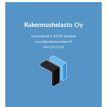
Footer
Rakennushelasto Oy
Uurastajantie 9, 60100 Seinäjoki
myynti@rakennushelasto.fi
044 550 2178