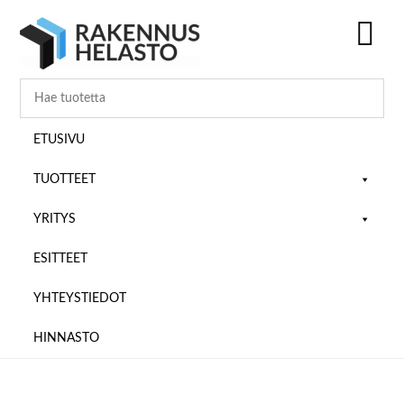
Hyppää
Hyppää
Hyppää
pääsisältöön
ensisijaiseen
alatunnisteeseen
sivupalkkiin
SH
OF
CO
ETUSIVU
TUOTTEET
YRITYS
ESITTEET
YHTEYSTIEDOT
HINNASTO