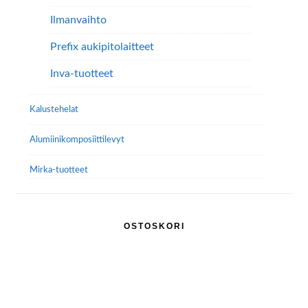
Ilmanvaihto
Prefix aukipitolaitteet
Inva-tuotteet
Kalustehelat
Alumiini­komposiitti­levyt
Mirka-tuotteet
OSTOSKORI