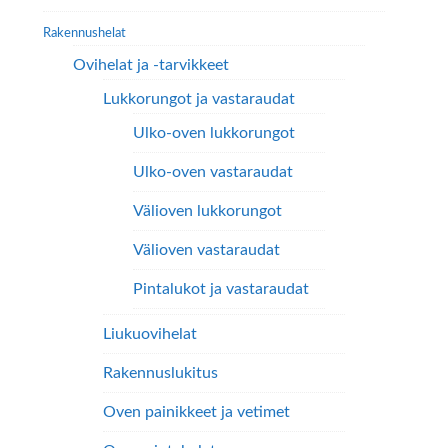
sivupalkki
sivulla.
Rakennushelat
Ovihelat ja -tarvikkeet
Lukkorungot ja vastaraudat
Ulko-oven lukkorungot
Ulko-oven vastaraudat
Välioven lukkorungot
Välioven vastaraudat
Pintalukot ja vastaraudat
Liukuovihelat
Rakennuslukitus
Oven painikkeet ja vetimet