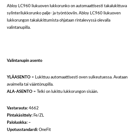
Abloy LC960 liukuoven lukkorunko on automaattisesti takalukittuva
sylinterilukkorunko palje- ja työntöoviin. Abloy LC960 liukuoven
lukkorungon takalukittumista ohjataan rintalevyssä olevalla
valintanupilla.
Valintanupin asento
YLÄASENTO
= Lukittuu automaattisesti oven sulkeutuessa. Avataan
avaimella tai vääntönupilla.
ALA-ASENTO
= Telki on lukittu lukkorungon sisään.
Vastarauta:
4662
Pintakäsittely:
Fe/ZL
Paloluokka: –
Upotusstandardi:
OneFit