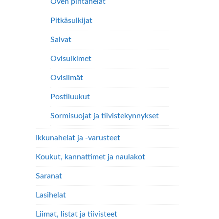
Oven pintahelat
Pitkäsulkijat
Salvat
Ovisulkimet
Ovisilmät
Postiluukut
Sormisuojat ja tiivistekynnykset
Ikkunahelat ja -varusteet
Koukut, kannattimet ja naulakot
Saranat
Lasihelat
Liimat, listat ja tiivisteet