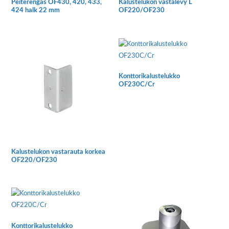
Peiterengas OF430, 420, 433,
Kalustelukon vastalevy L
424 halk 22 mm
OF220/OF230
Konttorikalustelukko
OF230C/Cr
Tällä
tuotteella
on
useampi
muunnelma.
Kalustelukon vastarauta korkea
Voit
OF220/OF230
tehdä
valinnat
tuotteen
sivulla.
Konttorikalustelukko