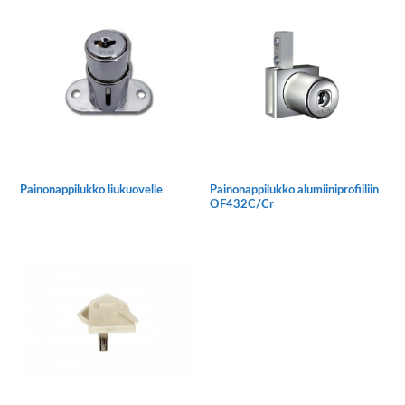
Painonappilukko liukuovelle
Painonappilukko alumiiniprofiiliin
OF432C/Cr