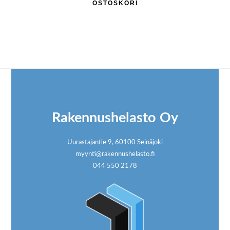
OSTOSKORI
Footer
Rakennushelasto Oy
Uurastajantie 9, 60100 Seinäjoki
myynti@rakennushelasto.fi
044 550 2178