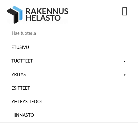
Hyppää
Hyppää
Hyppää
pääsisältöön
ensisijaiseen
alatunnisteeseen
sivupalkkiin
SH
OF
CO
ETUSIVU
TUOTTEET
YRITYS
ESITTEET
YHTEYSTIEDOT
HINNASTO