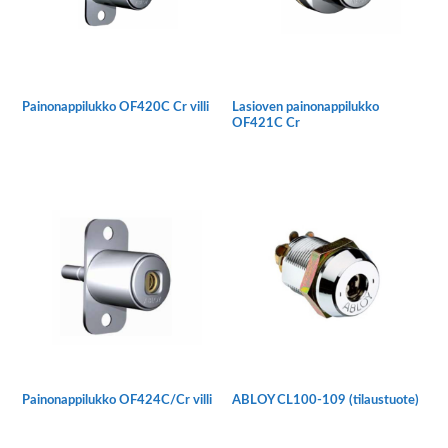
valinnat
tuotteen
sivulla.
Painonappilukko OF420C Cr villi
Lasioven painonappilukko
OF421C Cr
Painonappilukko OF424C/Cr villi
ABLOY CL100-109 (tilaustuote)
Tällä
tuotteella