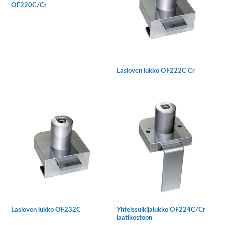
OF220C/Cr
Tällä
tuotteella
on
useampi
muunnelma.
Lasioven lukko OF222C Cr
Voit
tehdä
valinnat
tuotteen
sivulla.
Lasioven lukko OF232C
Yhteissulkijalukko OF224C/Cr
laatikostoon