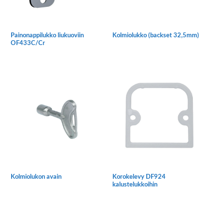
tuotteen
sivulla.
Painonappilukko liukuoviin
Kolmiolukko (backset 32,5mm)
OF433C/Cr
Kolmiolukon avain
Korokelevy DF924
kalustelukkoihin