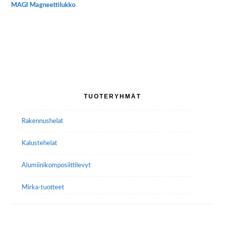
MAGI Magneettilukko
Ensisijainen
TUOTERYHMÄT
sivupalkki
Rakennushelat
Kalustehelat
Alumiini­komposiitti­levyt
Mirka-tuotteet