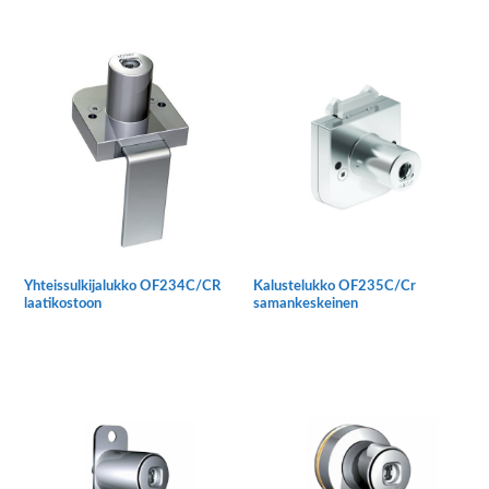
Tällä
tuotteella
on
useampi
muunnelma.
Voit
tehdä
valinnat
tuotteen
sivulla.
Yhteissulkijalukko OF234C/CR
Kalustelukko OF235C/Cr
laatikostoon
samankeskeinen
Tällä
tuotteella
on
useampi
muunnelma.
Voit
tehdä