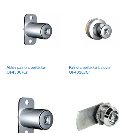
on
useampi
muunnelma.
Voit
tehdä
valinnat
tuotteen
sivulla.
Abloy painonappilukko
Painonappilukko lasioviin
OF430C/Cr
OF431C/Cr
Tällä
tuotteella
on
useampi
muunnelma.
Voit
tehdä
valinnat