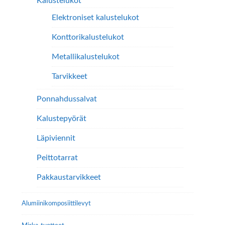
Kalustelukot
Elektroniset kalustelukot
Konttorikalustelukot
Metallikalustelukot
Tarvikkeet
Ponnahdussalvat
Kalustepyörät
Läpiviennit
Peittotarrat
Pakkaustarvikkeet
Alumiini­komposiitti­levyt