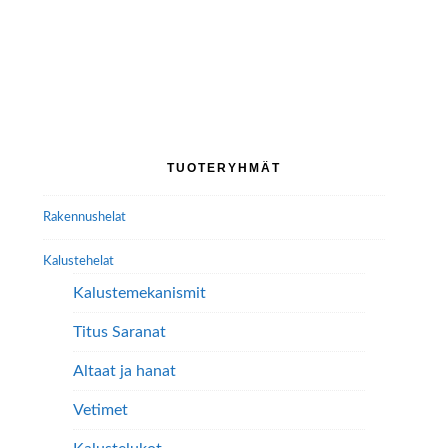
Tällä
tuotteella
on
useampi
muunnelma.
Voit
tehdä
Ensisijainen
TUOTERYHMÄT
valinnat
sivupalkki
tuotteen
Rakennushelat
sivulla.
Kalustehelat
Kalustemekanismit
Titus Saranat
Altaat ja hanat
Vetimet