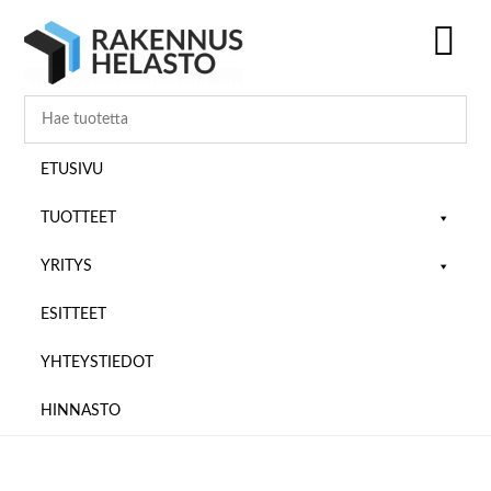
Hyppää
Hyppää
Hyppää
pääsisältöön
ensisijaiseen
alatunnisteeseen
sivupalkkiin
SH
OF
CO
ETUSIVU
TUOTTEET
YRITYS
ESITTEET
YHTEYSTIEDOT
HINNASTO