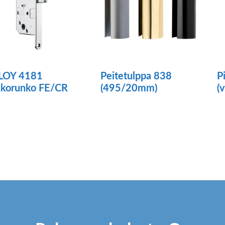
LOY 4181
Peitetulppa 838
P
kkorunko FE/CR
(495/20mm)
(
Tällä
tuotteella
on
useampi
muunnelma.
Voit
tehdä