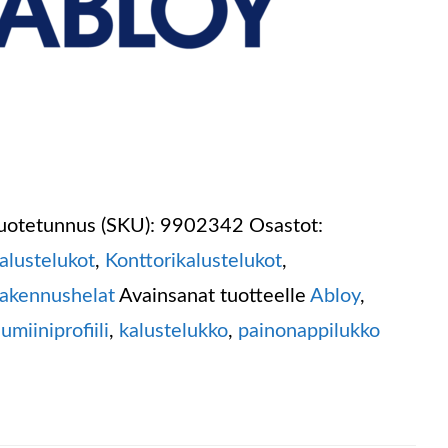
uotetunnus (SKU):
9902342
Osastot:
alustelukot
,
Konttorikalustelukot
,
akennushelat
Avainsanat tuotteelle
Abloy
,
lumiiniprofiili
,
kalustelukko
,
painonappilukko