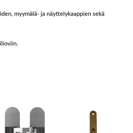
teiden, myymälä- ja näyttelykaappien sekä
lioviin.