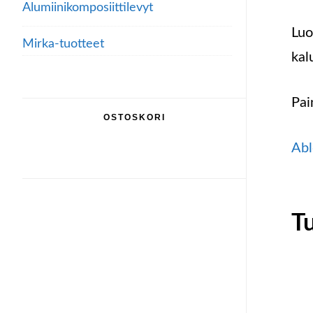
Alumiini­komposiitti­levyt
Luo
Mirka-tuotteet
kal
Pai
OSTOSKORI
Abl
T