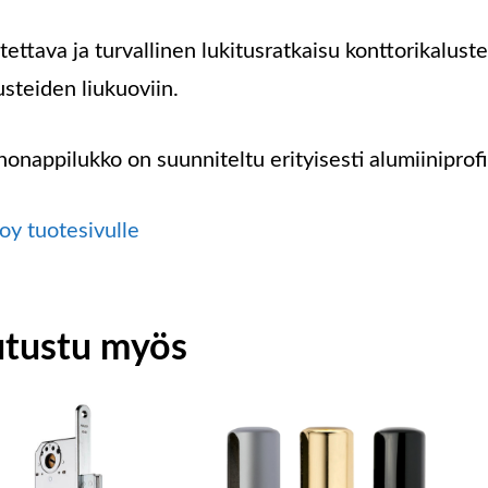
tettava ja turvallinen lukitusratkaisu konttorikalus
usteiden liukuoviin.
nonappilukko on suunniteltu erityisesti alumiiniprofii
oy tuotesivulle
utustu myös