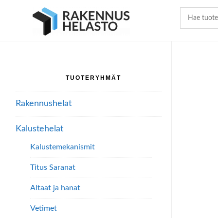
Hyppää
Hyppää
Hyppää
pääsisältöön
ensisijaiseen
alatunnisteeseen
sivupalkkiin
TUOTERYHMÄT
Ensisijainen
sivupalkki
Rakennushelat
Kalustehelat
Kalustemekanismit
Titus Saranat
Altaat ja hanat
Vetimet