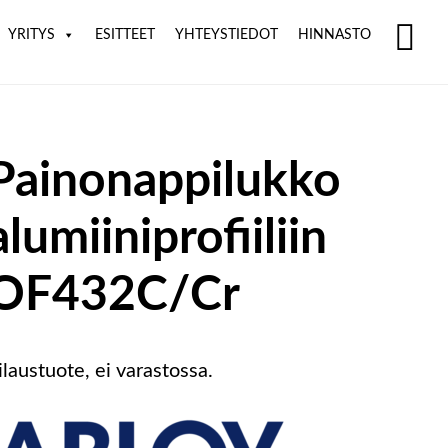
YRITYS
ESITTEET
YHTEYSTIEDOT
HINNASTO
SH
OF
CO
Painonappilukko
alumiiniprofiiliin
OF432C/Cr
ilaustuote, ei varastossa.