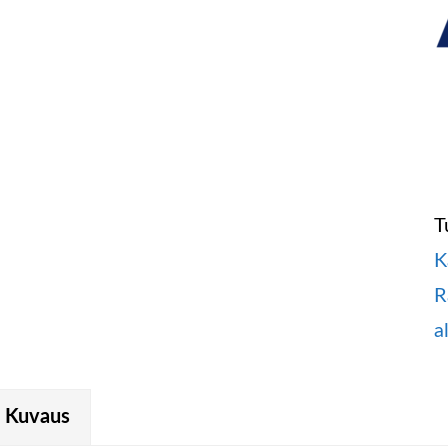
T
K
R
a
Kuvaus