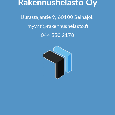
Rakennushelasto Oy
valinnat
tuotteen
Uurastajantie 9, 60100 Seinäjoki
sivulla.
myynti@rakennushelasto.fi
044 550 2178