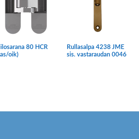
iilosarana 80 HCR
Rullasalpa 4238 JME
vas/oik)
sis. vastaraudan 0046