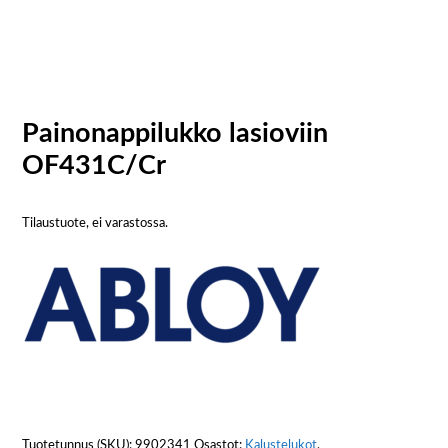
Painonappilukko lasioviin
OF431C/Cr
Tilaustuote, ei varastossa.
Tuotetunnus (SKU):
9902341
Osastot:
Kalustelukot
,