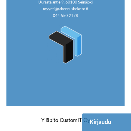
Uurastajantie 9, 60100 Seinäjoki
myynti@rakennushelasto.fi
044 550 2178
Ylläpito
CustomIT Oy