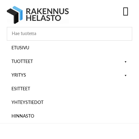
Hyppää
Hyppää
Hyppää
pääsisältöön
ensisijaiseen
alatunnisteeseen
sivupalkkiin
SH
OF
CO
ETUSIVU
TUOTTEET
YRITYS
ESITTEET
YHTEYSTIEDOT
HINNASTO