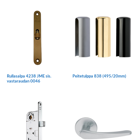
Rullasalpa 4238 JME sis.
Peitetulppa 838 (495/20mm)
vastaraudan 0046
Tällä
tuotteella
on
useampi
muunnelma.
Voit
tehdä
valinnat