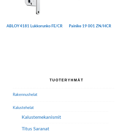
tuotteen
sivulla.
ABLOY 4181 Lukkorunko FE/CR
Painike 19 001 ZN/HCR
Ensisijainen
TUOTERYHMÄT
sivupalkki
Rakennushelat
Kalustehelat
Kalustemekanismit
Titus Saranat