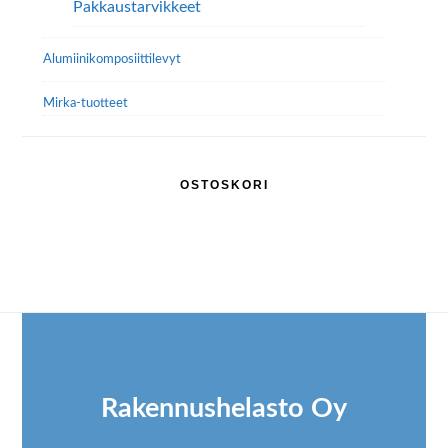
Pakkaustarvikkeet
Alumiini­komposiitti­levyt
Mirka-tuotteet
OSTOSKORI
Footer
Rakennushelasto Oy