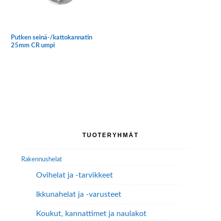
sivulla.
Putken seinä-/kattokannatin
25mm CR umpi
Ensisijainen
TUOTERYHMÄT
sivupalkki
Rakennushelat
Ovihelat ja -tarvikkeet
Ikkunahelat ja -varusteet
Koukut, kannattimet ja naulakot