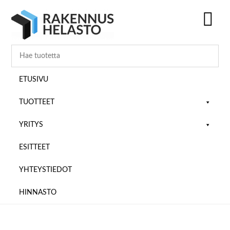
Hyppää
Hyppää
Hyppää
pääsisältöön
ensisijaiseen
alatunnisteeseen
sivupalkkiin
SH
OF
CO
ETUSIVU
TUOTTEET
YRITYS
ESITTEET
YHTEYSTIEDOT
HINNASTO