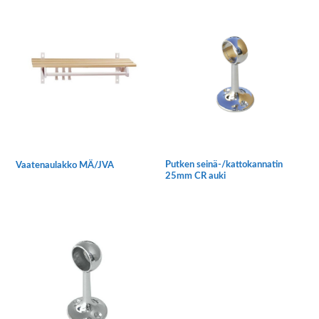
tuotteella
on
useampi
muunnelma.
Voit
tehdä
valinnat
tuotteen
sivulla.
Putken seinä-/kattokannatin
Vaatenaulakko MÄ/JVA
25mm CR auki
Tällä
tuotteella
on
useampi
muunnelma.
Voit
tehdä
valinnat
tuotteen