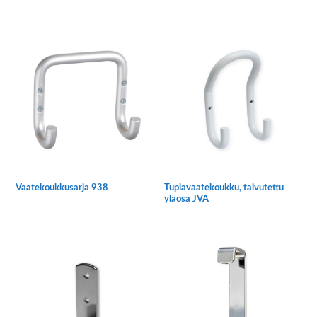
Vaatekoukkusarja 938
Tuplavaatekoukku, taivutettu
yläosa JVA
Tällä
tuotteella
on
useampi
muunnelma.
Voit
tehdä