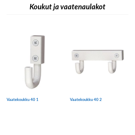
Koukut ja vaatenaulakot
Vaatekoukku 40 1
Vaatekoukku 40 2
Tällä
Tällä
tuotteella
tuotteella
on
on
useampi
useampi
muunnelma.
muunnelma.