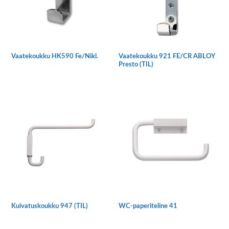
valinnat
tuotteen
sivulla.
Vaatekoukku HK590 Fe/Nikl.
Vaatekoukku 921 FE/CR ABLOY
Presto (TIL)
Kuivatuskoukku 947 (TIL)
WC-paperiteline 41
Tällä