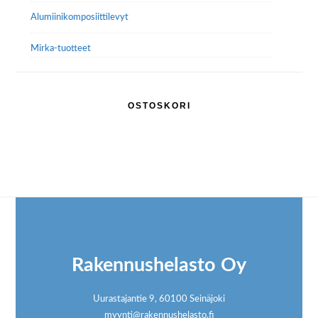
Alumiini­komposiitti­levyt
Mirka-tuotteet
OSTOSKORI
Footer
Rakennushelasto Oy
Uurastajantie 9, 60100 Seinäjoki
myynti@rakennushelasto.fi