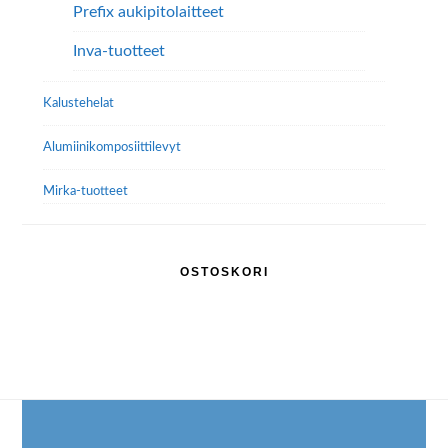
Prefix aukipitolaitteet
Inva-tuotteet
Kalustehelat
Alumiini­komposiitti­levyt
Mirka-tuotteet
OSTOSKORI
Footer