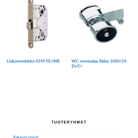
Liukuovenlukko 4249 FE/JME
WC-ovensalpa Abloy 1000/24
Zn/Cr
Ensisijainen
TUOTERYHMÄT
sivupalkki
Rakennushelat