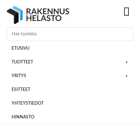
Hyppää
Hyppää
Hyppää
pääsisältöön
ensisijaiseen
alatunnisteeseen
sivupalkkiin
SH
OF
CO
ETUSIVU
TUOTTEET
YRITYS
ESITTEET
YHTEYSTIEDOT
HINNASTO