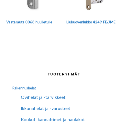
tuotteen
sivulla.
Vastarauta 0068 huulletulle
Liukuovenlukko 4249 FE/JME
Tällä
tuotteella
on
useampi
muunnelma.
Voit
tehdä
Ensisijainen
TUOTERYHMÄT
valinnat
sivupalkki
tuotteen
Rakennushelat
sivulla.
Ovihelat ja -tarvikkeet
Ikkunahelat ja -varusteet
Koukut, kannattimet ja naulakot