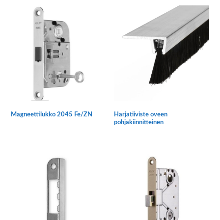
Magneettilukko 2045 Fe/ZN
Harjatiiviste oveen
pohjakiinnitteinen
Tällä
tuotteella
on
useampi
muunnelma.
Voit
tehdä
valinnat