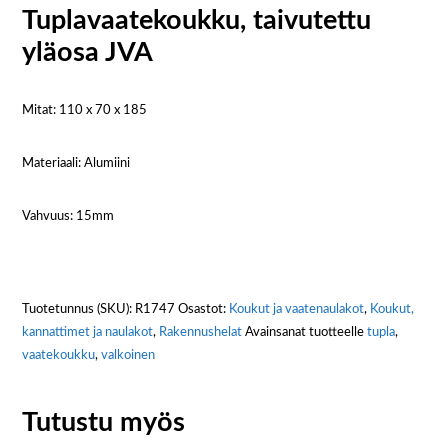
Tuplavaatekoukku, taivutettu
yläosa JVA
Mitat: 110 x 70 x 185
Materiaali: Alumiini
Vahvuus: 15mm
Tuotetunnus (SKU):
R1747
Osastot:
Koukut ja vaatenaulakot
,
Koukut,
kannattimet ja naulakot
,
Rakennushelat
Avainsanat tuotteelle
tupla
,
vaatekoukku
,
valkoinen
Tutustu myös