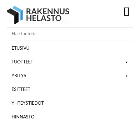
Hyppää
Hyppää
Hyppää
pääsisältöön
ensisijaiseen
alatunnisteeseen
sivupalkkiin
SH
OF
CO
ETUSIVU
TUOTTEET
YRITYS
ESITTEET
YHTEYSTIEDOT
HINNASTO