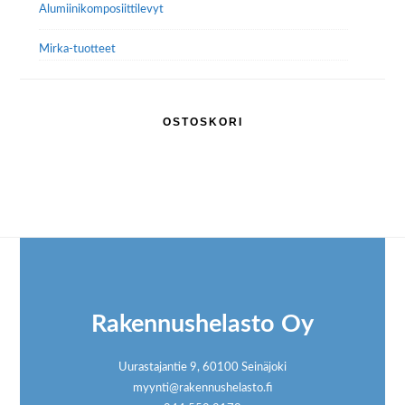
Alumiini­komposiitti­levyt
Mirka-tuotteet
OSTOSKORI
Footer
Rakennushelasto Oy
Uurastajantie 9, 60100 Seinäjoki
myynti@rakennushelasto.fi