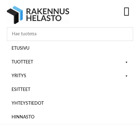
Hyppää
Hyppää
Hyppää
pääsisältöön
ensisijaiseen
alatunnisteeseen
sivupalkkiin
SH
OF
CO
ETUSIVU
TUOTTEET
YRITYS
ESITTEET
YHTEYSTIEDOT
HINNASTO