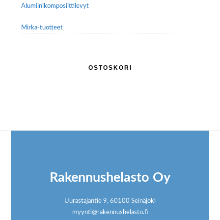
Alumiini­komposiitti­levyt
Mirka-tuotteet
OSTOSKORI
Footer
Rakennushelasto Oy
Uurastajantie 9, 60100 Seinäjoki
myynti@rakennushelasto.fi