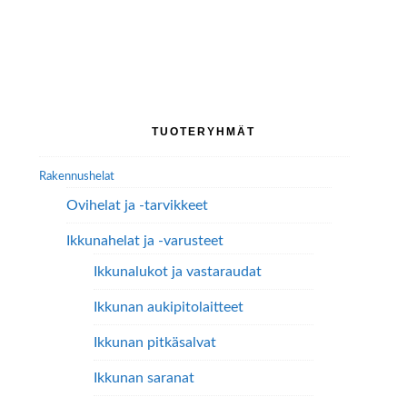
tuotteella
on
useampi
muunnelma.
Voit
tehdä
Ensisijainen
TUOTERYHMÄT
valinnat
sivupalkki
tuotteen
Rakennushelat
sivulla.
Ovihelat ja -tarvikkeet
Ikkunahelat ja -varusteet
Ikkunalukot ja vastaraudat
Ikkunan aukipitolaitteet
Ikkunan pitkäsalvat
Ikkunan saranat