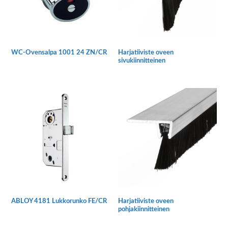
WC-Ovensalpa 1001 24 ZN/CR
Harjatiiviste oveen
sivukiinnitteinen
Tällä
tuotteella
on
useampi
muunnelma.
Voit
tehdä
valinnat
tuotteen
sivulla.
ABLOY 4181 Lukkorunko FE/CR
Harjatiiviste oveen
pohjakiinnitteinen
Tällä