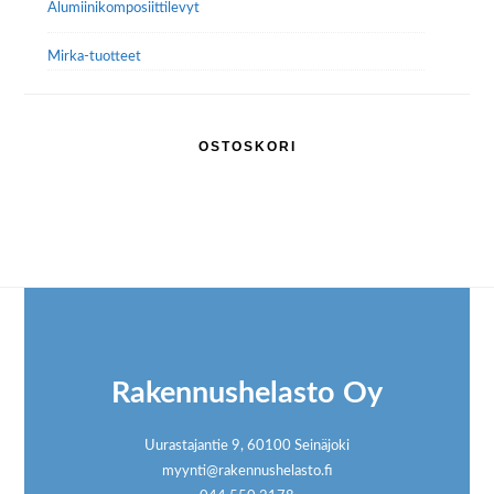
Alumiini­komposiitti­levyt
Mirka-tuotteet
OSTOSKORI
Footer
Rakennushelasto Oy
Uurastajantie 9, 60100 Seinäjoki
myynti@rakennushelasto.fi