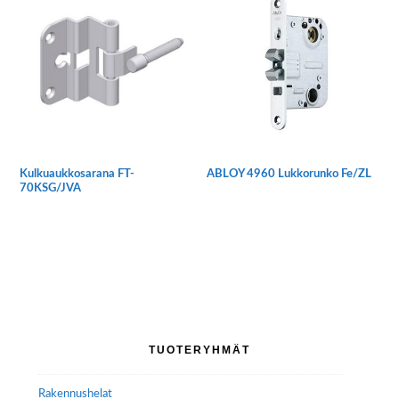
Kulkuaukkosarana FT-
ABLOY 4960 Lukkorunko Fe/ZL
70KSG/JVA
Ensisijainen
TUOTERYHMÄT
sivupalkki
Rakennushelat