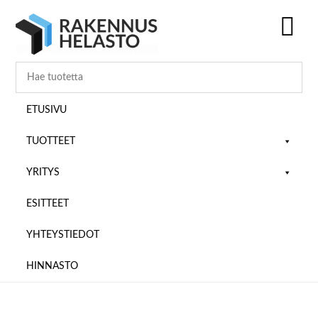
Hyppää
Hyppää
Hyppää
pääsisältöön
ensisijaiseen
alatunnisteeseen
sivupalkkiin
SH
OF
CO
ETUSIVU
TUOTTEET
YRITYS
ESITTEET
YHTEYSTIEDOT
HINNASTO