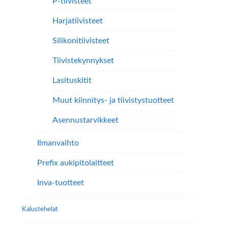
P-tiivisteet
Harjatiivisteet
Silikonitiivisteet
Tiivistekynnykset
Lasituskitit
Muut kiinnitys- ja tiivistystuotteet
Asennustarvikkeet
Ilmanvaihto
Prefix aukipitolaitteet
Inva-tuotteet
Kalustehelat