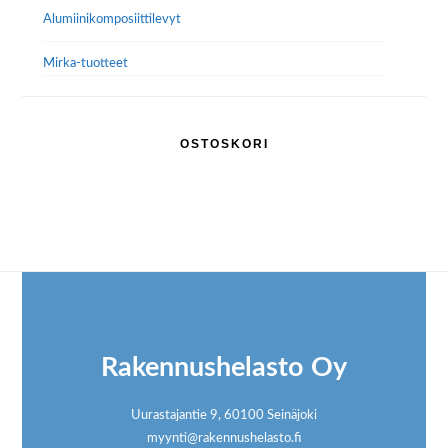
Alumiini­komposiitti­levyt
Mirka-tuotteet
OSTOSKORI
Footer
Rakennushelasto Oy
Uurastajantie 9, 60100 Seinäjoki
myynti@rakennushelasto.fi