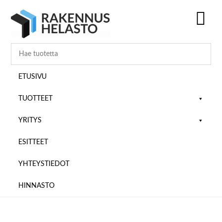
Hyppää
Hyppää
Hyppää
pääsisältöön
ensisijaiseen
alatunnisteeseen
sivupalkkiin
SH
OF
CO
ETUSIVU
TUOTTEET
YRITYS
ESITTEET
YHTEYSTIEDOT
HINNASTO