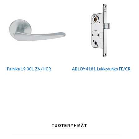
Painike 19 001 ZN/HCR
ABLOY 4181 Lukkorunko FE/CR
Ensisijainen
TUOTERYHMÄT
sivupalkki