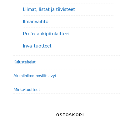
Liimat, listat ja tiivisteet
Ilmanvaihto
Prefix aukipitolaitteet
Inva-tuotteet
Kalustehelat
Alumiini­komposiitti­levyt
Mirka-tuotteet
OSTOSKORI