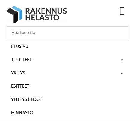
Hyppää
Hyppää
Hyppää
pääsisältöön
ensisijaiseen
alatunnisteeseen
sivupalkkiin
SH
OF
CO
ETUSIVU
TUOTTEET
YRITYS
ESITTEET
YHTEYSTIEDOT
HINNASTO