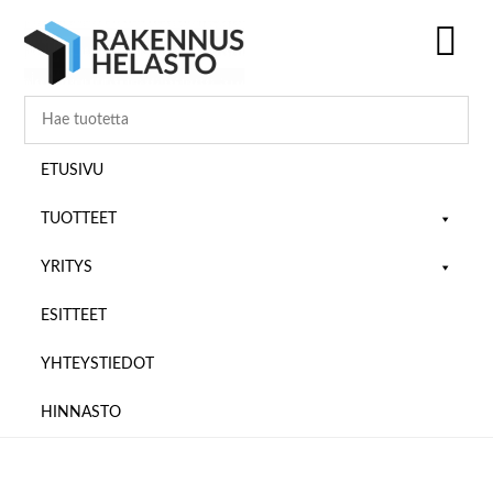
Hyppää
Hyppää
Hyppää
pääsisältöön
ensisijaiseen
alatunnisteeseen
sivupalkkiin
SH
OF
CO
ETUSIVU
TUOTTEET
YRITYS
ESITTEET
YHTEYSTIEDOT
HINNASTO