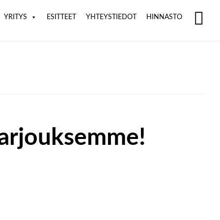
YRITYS
ESITTEET
YHTEYSTIEDOT
HINNASTO
SH
OF
CO
arjouksemme!