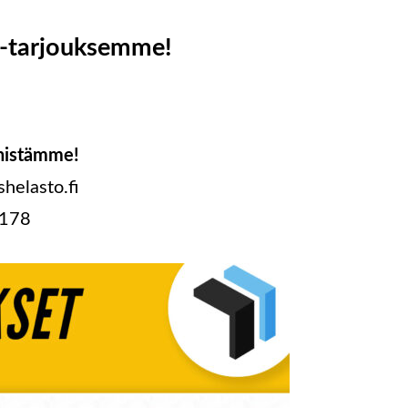
-tarjouksemme!
nistämme!
helasto.fi
2178