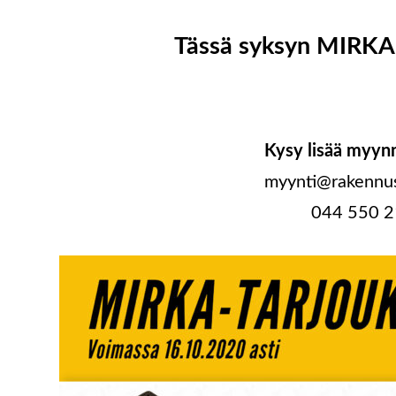
Tässä syksyn MIRKA
Kysy lisää myyn
myynti@rakennus
044 550 