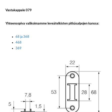
Vastakappale 079
Yhteensopiva valikoimamme leveätelkisten pitkäsalpojen kanssa:
68 ja 368
468
369