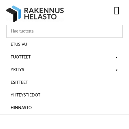
Hyppää
Hyppää
Hyppää
pääsisältöön
ensisijaiseen
alatunnisteeseen
sivupalkkiin
SH
OF
CO
ETUSIVU
TUOTTEET
YRITYS
ESITTEET
YHTEYSTIEDOT
HINNASTO