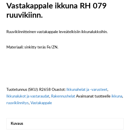
Vastakappale ikkuna RH 079
ruuvikiinn.
Ruuvikiinnitteinen vastakappale leveätelkisiin ikkunalukkoihin.
Materiaali: sinkitty teräs Fe/ZN.
Tuotetunnus (SKU):
R2658
Osastot:
Ikkunahelat ja -varusteet
,
Ikkunalukot ja vastaraudat
,
Rakennushelat
Avainsanat tuotteelle
ikkuna
,
ruuvikiinnitys
,
Vastakappale
Kuvaus