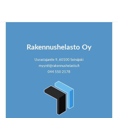
Footer
Rakennushelasto Oy
Uurastajantie 9, 60100 Seinäjoki
myynti@rakennushelasto.fi
044 550 2178