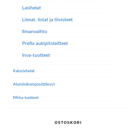
Lasihelat
Liimat, listat ja tiivisteet
Ilmanvaihto
Prefix aukipitolaitteet
Inva-tuotteet
Kalustehelat
Alumiini­komposiitti­levyt
Mirka-tuotteet
OSTOSKORI