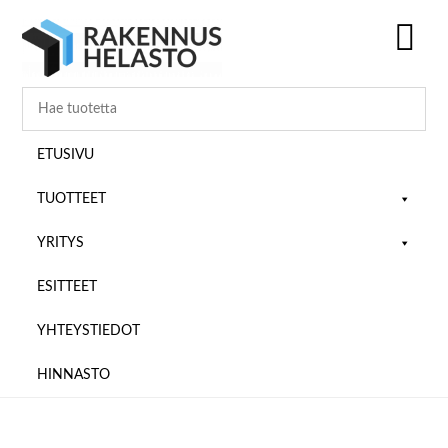
Hyppää
Hyppää
Hyppää
pääsisältöön
ensisijaiseen
alatunnisteeseen
sivupalkkiin
SH
OF
CO
ETUSIVU
TUOTTEET
YRITYS
ESITTEET
YHTEYSTIEDOT
HINNASTO