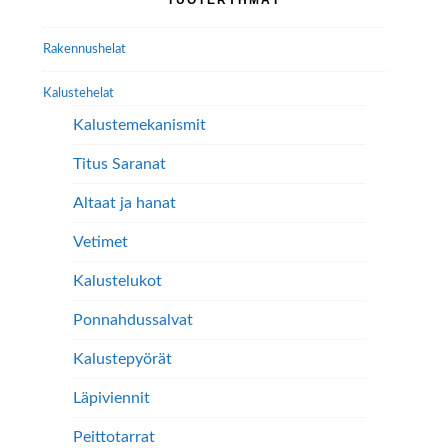
valinnat
sivupalkki
tuotteen
Rakennushelat
sivulla.
Kalustehelat
Kalustemekanismit
Titus Saranat
Altaat ja hanat
Vetimet
Kalustelukot
Ponnahdussalvat
Kalustepyörät
Läpiviennit
Peittotarrat