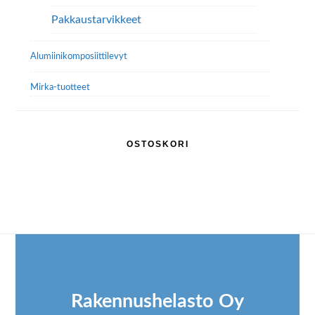
Pakkaustarvikkeet
Alumiini­komposiitti­levyt
Mirka-tuotteet
OSTOSKORI
Footer
Rakennushelasto Oy