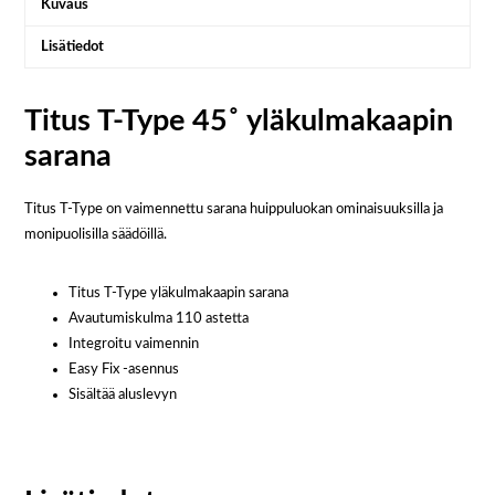
Kuvaus
Lisätiedot
Titus T-Type 45˚ yläkulmakaapin
sarana
Titus T-Type on vaimennettu sarana huippuluokan ominaisuuksilla ja
monipuolisilla säädöillä.
Titus T-Type yläkulmakaapin sarana
Avautumiskulma 110 astetta
Integroitu vaimennin
Easy Fix -asennus
Sisältää aluslevyn