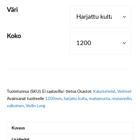
Väri
Koko
Tuotetunnus (SKU):
Ei saatavilla/-tietoa
Osastot:
Kalustehelat
,
Vetimet
Avainsanat tuotteelle
1200mm
,
harjattu kulta
,
mattamusta
,
reunavedin
,
valkoinen
,
Vedin Long
Kuvaus
Lisätiedot