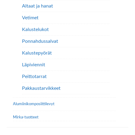
Altaat ja hanat
Vetimet
Kalustelukot
Ponnahdussalvat
Kalustepyörät
Läpiviennit
Peittotarrat
Pakkaustarvikkeet
Alumiini­komposiitti­levyt
Mirka-tuotteet