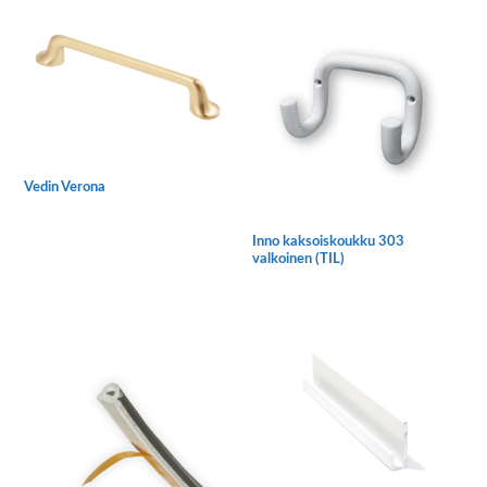
Vedin Verona
Tällä
tuotteella
Inno kaksoiskoukku 303
valkoinen (TIL)
on
useampi
muunnelma.
Voit
tehdä
valinnat
tuotteen
sivulla.