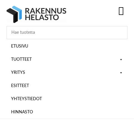
Hyppää
Hyppää
Hyppää
pääsisältöön
ensisijaiseen
alatunnisteeseen
sivupalkkiin
SH
OF
CO
ETUSIVU
TUOTTEET
YRITYS
ESITTEET
YHTEYSTIEDOT
HINNASTO