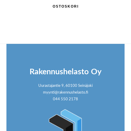
OSTOSKORI
Footer
Rakennushelasto Oy
Uurastajantie 9, 60100 Seinäjoki
myynti@rakennushelasto.fi
044 550 2178