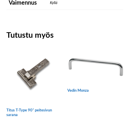
Vaimennus
Kyllä
Tutustu myös
Vedin Monza
Tällä
tuotteella
Titus T-Type 90˚ peitesivun
on
sarana
useampi
muunnelma.