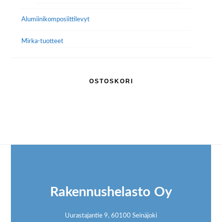
Alumiini­komposiitti­levyt
Mirka-tuotteet
OSTOSKORI
Footer
Rakennushelasto Oy
Uurastajantie 9, 60100 Seinäjoki