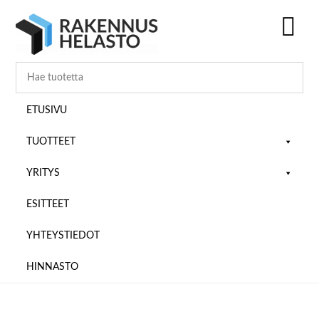
Hyppää
Hyppää
Hyppää
pääsisältöön
ensisijaiseen
alatunnisteeseen
sivupalkkiin
SH
OF
CO
ETUSIVU
TUOTTEET
YRITYS
ESITTEET
YHTEYSTIEDOT
HINNASTO