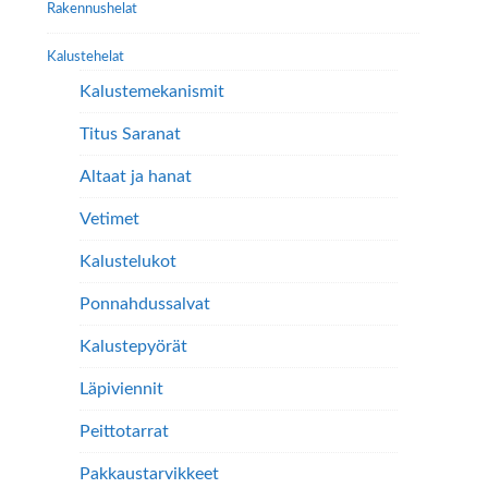
Rakennushelat
sivulla.
Kalustehelat
Kalustemekanismit
Titus Saranat
Altaat ja hanat
Vetimet
Kalustelukot
Ponnahdussalvat
Kalustepyörät
Läpiviennit
Peittotarrat
Pakkaustarvikkeet