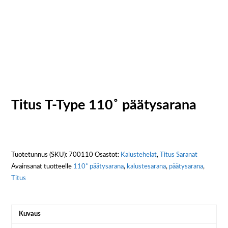
Titus T-Type 110˚ päätysarana
Tuotetunnus (SKU):
700110
Osastot:
Kalustehelat
,
Titus Saranat
Avainsanat tuotteelle
110˚ päätysarana
,
kalustesarana
,
päätysarana
,
Titus
Kuvaus