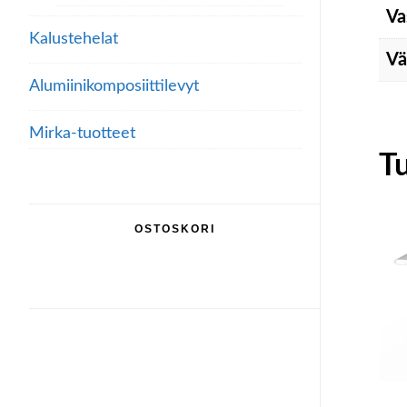
Va
Kalustehelat
Vä
Alumiini­komposiitti­levyt
Mirka-tuotteet
T
OSTOSKORI