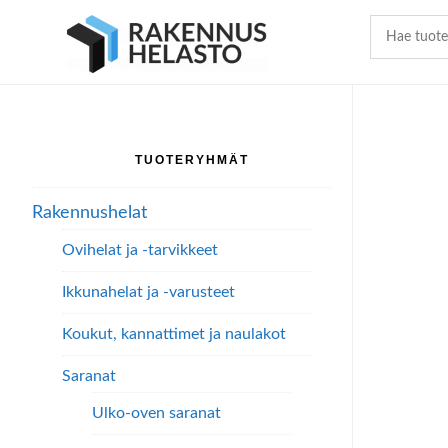
Hyppää
Hyppää
Hyppää
pääsisältöön
ensisijaiseen
alatunnisteeseen
sivupalkkiin
TUOTERYHMÄT
Ensisijainen
sivupalkki
Rakennushelat
Ovihelat ja -tarvikkeet
Ikkunahelat ja -varusteet
Koukut, kannattimet ja naulakot
Saranat
Ulko-oven saranat