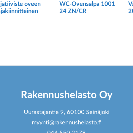
jatiiviste oveen
WC-Ovensalpa 1001
V
jakiinnitteinen
24 ZN/CR
2
ä
Tä
tteella
tu
o
ampi
u
unnelma.
m
t
V
dä
t
Rakennushelasto Oy
innat
va
tteen
t
Uurastajantie 9, 60100 Seinäjoki
lla.
si
myynti@rakennushelasto.fi
044 550 2178