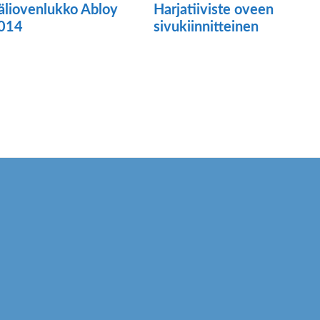
äliovenlukko Abloy
Harjatiiviste oveen
014
sivukiinnitteinen
llä
Tällä
otteella
tuotteella
n
on
seampi
useampi
uunnelma.
muunnelma.
oit
Voit
ehdä
tehdä
linnat
valinnat
uotteen
tuotteen
vulla.
sivulla.