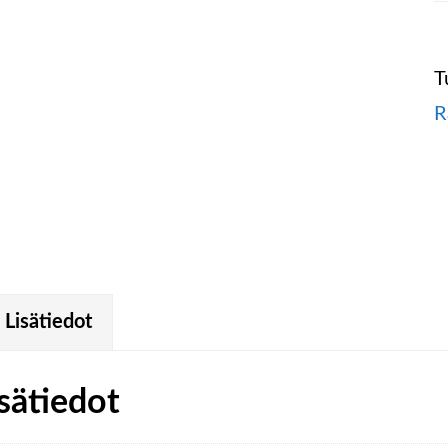
T
R
Lisätiedot
sätiedot