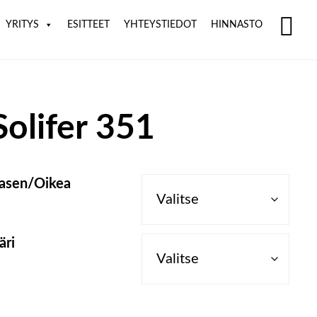
YRITYS
ESITTEET
YHTEYSTIEDOT
HINNASTO
SH
OF
CO
Solifer 351
asen/Oikea
äri