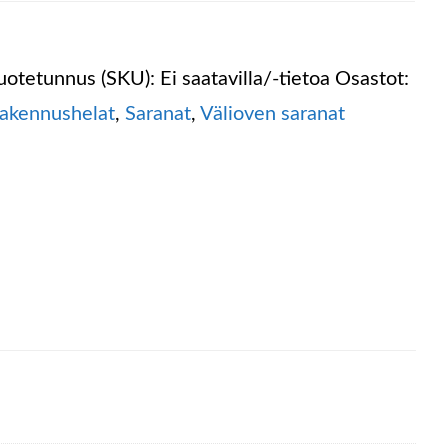
uotetunnus (SKU):
Ei saatavilla/-tietoa
Osastot:
akennushelat
,
Saranat
,
Välioven saranat