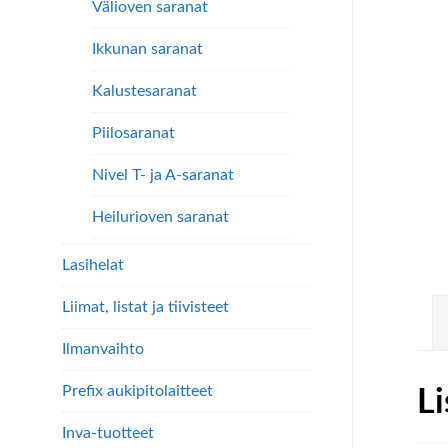
Välioven saranat
Ikkunan saranat
Kalustesaranat
Piilosaranat
Nivel T- ja A-saranat
Heilurioven saranat
Lasihelat
Liimat, listat ja tiivisteet
Ilmanvaihto
Prefix aukipitolaitteet
Li
Inva-tuotteet