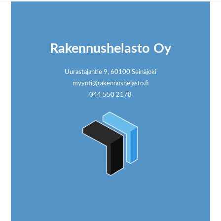
Footer
Rakennushelasto Oy
Uurastajantie 9, 60100 Seinäjoki
myynti@rakennushelasto.fi
044 550 2178