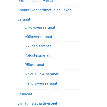
Ikkunahelat ja -varusteet
Koukut, kannattimet ja naulakot
Saranat
Ulko-oven saranat
Välioven saranat
Ikkunan saranat
Kalustesaranat
Piilosaranat
Nivel T- ja A-saranat
Heilurioven saranat
Lasihelat
Liimat, listat ja tiivisteet