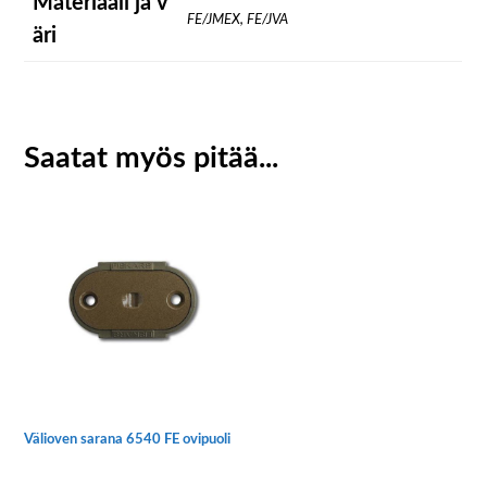
Materiaali ja v
FE/JMEX, FE/JVA
äri
Saatat myös pitää...
Välioven sarana 6540 FE ovipuoli
Tällä