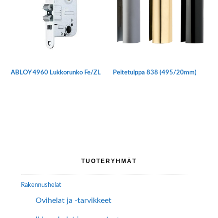
Voit
tehdä
valinnat
tuotteen
sivulla.
ABLOY 4960 Lukkorunko Fe/ZL
Peitetulppa 838 (495/20mm)
Tällä
tuotteella
on
useampi
muunnelma.
Voit
tehdä
Ensisijainen
TUOTERYHMÄT
valinnat
sivupalkki
tuotteen
Rakennushelat
sivulla.
Ovihelat ja -tarvikkeet