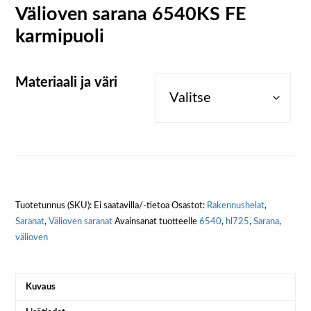
Välioven sarana 6540KS FE
karmipuoli
Materiaali ja väri
Tuotetunnus (SKU):
Ei saatavilla/-tietoa
Osastot:
Rakennushelat
,
Saranat
,
Välioven saranat
Avainsanat tuotteelle
6540
,
hl725
,
Sarana
,
välioven
Kuvaus