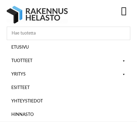
Hyppää
Hyppää
Hyppää
pääsisältöön
ensisijaiseen
alatunnisteeseen
sivupalkkiin
SH
OF
CO
ETUSIVU
TUOTTEET
YRITYS
ESITTEET
YHTEYSTIEDOT
HINNASTO