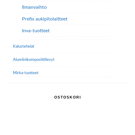
Ilmanvaihto
Prefix aukipitolaitteet
Inva-tuotteet
Kalustehelat
Alumiini­komposiitti­levyt
Mirka-tuotteet
OSTOSKORI