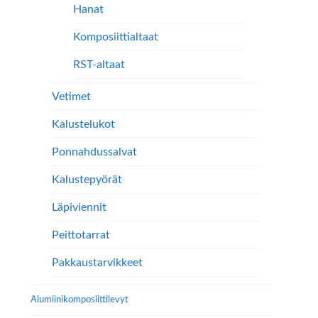
Hanat
Komposiittialtaat
RST-altaat
Vetimet
Kalustelukot
Ponnahdussalvat
Kalustepyörät
Läpiviennit
Peittotarrat
Pakkaustarvikkeet
Alumiini­komposiitti­levyt