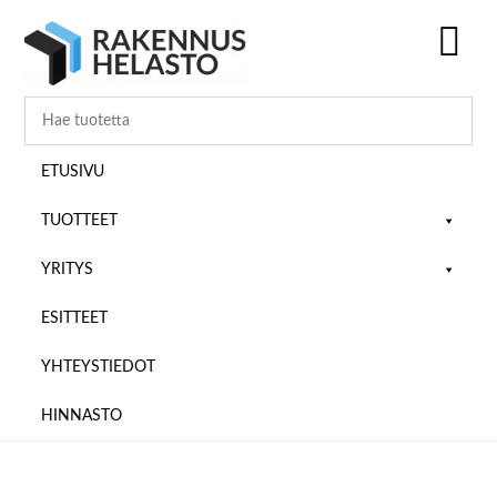
Hyppää
Hyppää
Hyppää
pääsisältöön
ensisijaiseen
alatunnisteeseen
sivupalkkiin
SH
OF
CO
ETUSIVU
TUOTTEET
YRITYS
ESITTEET
YHTEYSTIEDOT
HINNASTO