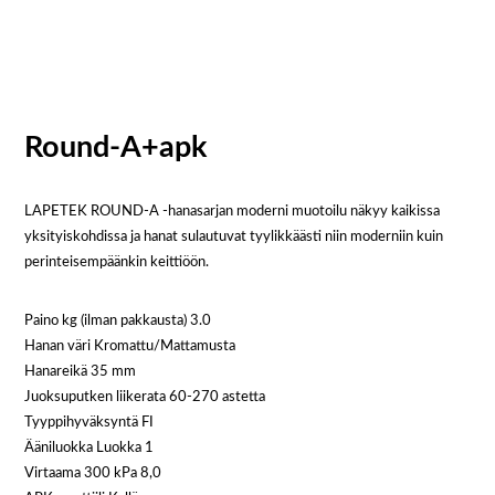
Round-A+apk
LAPETEK ROUND-A -hanasarjan moderni muotoilu näkyy kaikissa
yksityiskohdissa ja hanat sulautuvat tyylikkäästi niin moderniin kuin
perinteisempäänkin keittiöön.
Paino kg (ilman pakkausta) 3.0
Hanan väri Kromattu/Mattamusta
Hanareikä 35 mm
Juoksuputken liikerata 60-270 astetta
Tyyppihyväksyntä FI
Ääniluokka Luokka 1
Virtaama 300 kPa​ 8,0