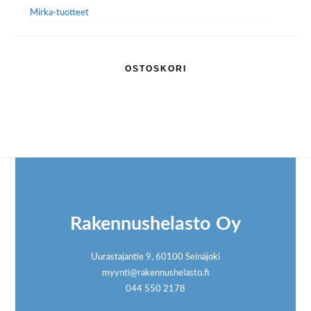
Mirka-tuotteet
OSTOSKORI
Footer
Rakennushelasto Oy
Uurastajantie 9, 60100 Seinäjoki
myynti@rakennushelasto.fi
044 550 2178