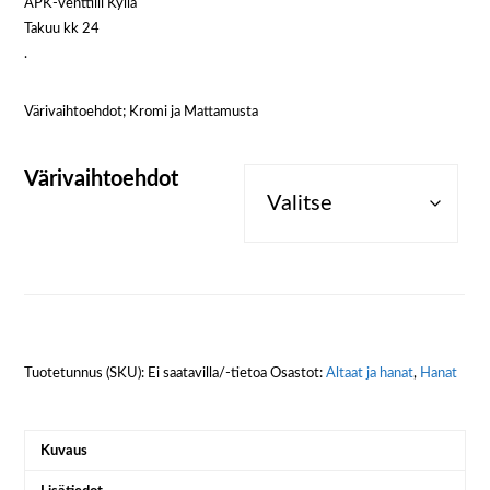
APK-venttiili Kyllä
Takuu kk 24
.
Värivaihtoehdot; Kromi ja Mattamusta
Värivaihtoehdot
Tuotetunnus (SKU):
Ei saatavilla/-tietoa
Osastot:
Altaat ja hanat
,
Hanat
Kuvaus