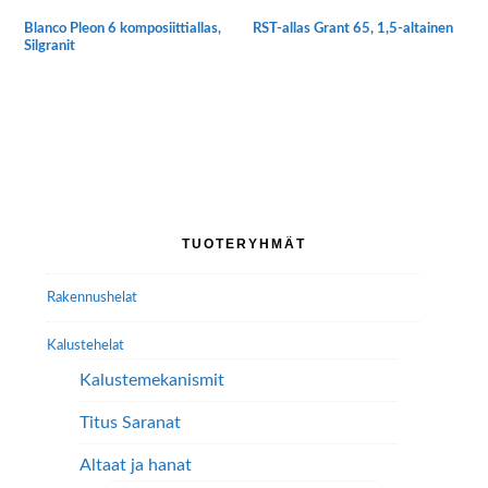
Blanco Pleon 6 komposiittiallas,
RST-allas Grant 65, 1,5-altainen
Silgranit
Tällä
tuotteella
on
useampi
muunnelma.
Voit
tehdä
Ensisijainen
TUOTERYHMÄT
valinnat
sivupalkki
tuotteen
Rakennushelat
sivulla.
Kalustehelat
Kalustemekanismit
Titus Saranat
Altaat ja hanat