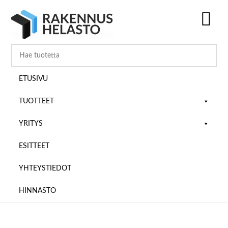
Hyppää
Hyppää
Hyppää
pääsisältöön
ensisijaiseen
alatunnisteeseen
sivupalkkiin
SH
OF
CO
ETUSIVU
TUOTTEET
YRITYS
ESITTEET
YHTEYSTIEDOT
HINNASTO