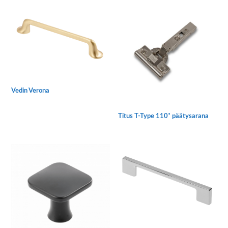
Vedin Verona
Tällä
tuotteella
Titus T-Type 110˚ päätysarana
on
useampi
muunnelma.
Voit
tehdä
valinnat
tuotteen
sivulla.