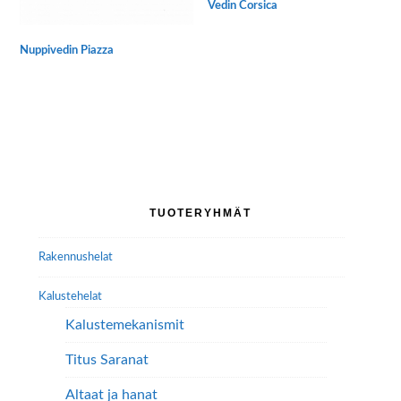
Vedin Corsica
Tällä
tuotteella
Nuppivedin Piazza
on
Tällä
useampi
tuotteella
muunnelma.
on
Voit
useampi
tehdä
muunnelma.
valinnat
Voit
tuotteen
tehdä
Ensisijainen
sivulla.
TUOTERYHMÄT
valinnat
sivupalkki
tuotteen
Rakennushelat
sivulla.
Kalustehelat
Kalustemekanismit
Titus Saranat
Altaat ja hanat