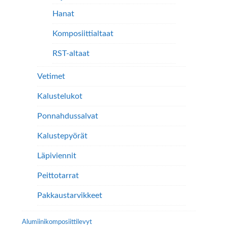
Hanat
Komposiittialtaat
RST-altaat
Vetimet
Kalustelukot
Ponnahdussalvat
Kalustepyörät
Läpiviennit
Peittotarrat
Pakkaustarvikkeet
Alumiini­komposiitti­levyt