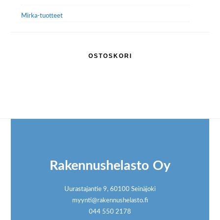
Mirka-tuotteet
OSTOSKORI
Footer
Rakennushelasto Oy
Uurastajantie 9, 60100 Seinäjoki
myynti@rakennushelasto.fi
044 550 2178