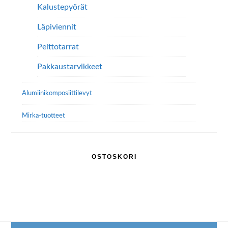
Kalustepyörät
Läpiviennit
Peittotarrat
Pakkaustarvikkeet
Alumiini­komposiitti­levyt
Mirka-tuotteet
OSTOSKORI