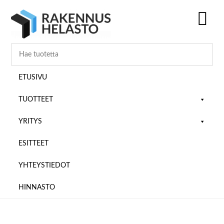
Hyppää
Hyppää
Hyppää
pääsisältöön
ensisijaiseen
alatunnisteeseen
sivupalkkiin
SH
OF
CO
ETUSIVU
TUOTTEET
YRITYS
ESITTEET
YHTEYSTIEDOT
HINNASTO