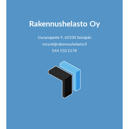
Footer
Rakennushelasto Oy
Uurastajantie 9, 60100 Seinäjoki
myynti@rakennushelasto.fi
044 550 2178