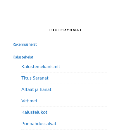
useampi
useampi
muunnelma.
muunnelma.
Voit
Voit
tehdä
tehdä
Ensisijainen
TUOTERYHMÄT
valinnat
valinnat
sivupalkki
tuotteen
tuotteen
Rakennushelat
sivulla.
sivulla.
Kalustehelat
Kalustemekanismit
Titus Saranat
Altaat ja hanat
Vetimet
Kalustelukot
Ponnahdussalvat